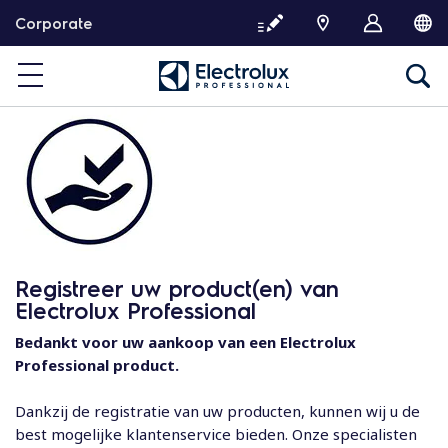
G
Corporate
a
d
o
o
r
n
a
a
r
d
e
Registreer uw product(en) van
i
Electrolux Professional
n
h
Bedankt voor uw aankoop van een Electrolux
o
Professional product.
u
d
Dankzij de registratie van uw producten, kunnen wij u de
best mogelijke klantenservice bieden. Onze specialisten