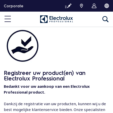
G
Corporate
a
d
o
o
r
n
a
a
r
d
e
Registreer uw product(en) van
i
Electrolux Professional
n
h
Bedankt voor uw aankoop van een Electrolux
o
Professional product.
u
d
Dankzij de registratie van uw producten, kunnen wij u de
best mogelijke klantenservice bieden. Onze specialisten