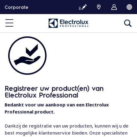
G
Corporate
a
d
o
o
r
n
a
a
r
d
e
Registreer uw product(en) van
i
Electrolux Professional
n
h
Bedankt voor uw aankoop van een Electrolux
o
Professional product.
u
d
Dankzij de registratie van uw producten, kunnen wij u de
best mogelijke klantenservice bieden. Onze specialisten