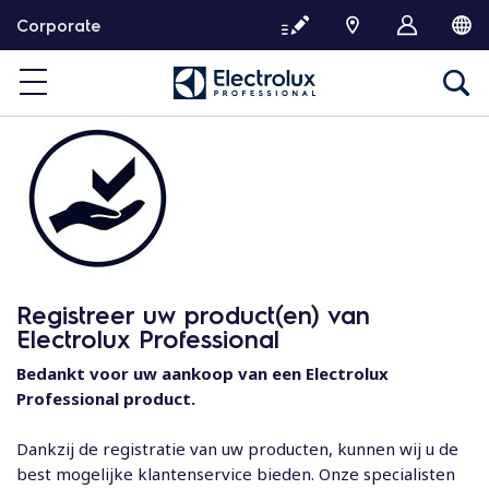
G
Corporate
a
d
o
o
r
n
a
a
r
d
e
Registreer uw product(en) van
i
Electrolux Professional
n
h
Bedankt voor uw aankoop van een Electrolux
o
Professional product.
u
d
Dankzij de registratie van uw producten, kunnen wij u de
best mogelijke klantenservice bieden. Onze specialisten