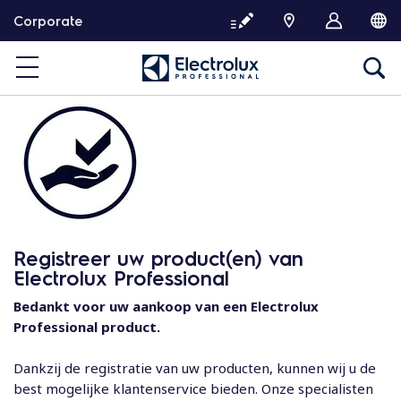
G
Corporate
a
d
o
o
r
n
a
a
r
d
e
Registreer uw product(en) van
i
Electrolux Professional
n
h
Bedankt voor uw aankoop van een Electrolux
o
Professional product.
u
d
Dankzij de registratie van uw producten, kunnen wij u de
best mogelijke klantenservice bieden. Onze specialisten