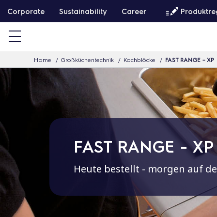
W
Corporate
Sustainability
Career
Produktre
e
i
t
Home
Großküchentechnik
Kochblöcke
FAST RANGE – XP
e
r
z
u
m
I
FAST RANGE - XP
n
h
Heute bestellt - morgen auf 
a
l
t