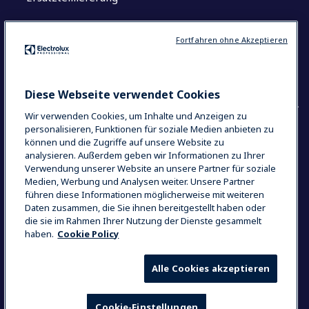
Wissenswertes
Fortfahren ohne Akzeptieren
Centers of Excellence
The Research Hub
Diese Webseite verwendet Cookies
Wir verwenden Cookies, um Inhalte und Anzeigen zu
personalisieren, Funktionen für soziale Medien anbieten zu
können und die Zugriffe auf unsere Website zu
COUNTRY AND LANGUAGE
analysieren. Außerdem geben wir Informationen zu Ihrer
IHRE AUSWAHL: DEUTSCHLAND
Verwendung unserer Website an unsere Partner für soziale
Medien, Werbung und Analysen weiter. Unsere Partner
führen diese Informationen möglicherweise mit weiteren
Daten zusammen, die Sie ihnen bereitgestellt haben oder
Datenschutzerklärung
Cookie-Richtlinien
die sie im Rahmen Ihrer Nutzung der Dienste gesammelt
haben.
Cookie Policy
Impressum
Nutzungsbedingungen
Allgemeine Geschäftsbedingungen
Alle Cookies akzeptieren
Cookie-Einstellungen