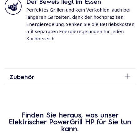
Der Beweis liegt im Essen
Perfektes Grillen und kein Verkohlen, auch bei
längeren Garzeiten, dank der hochpräzisen
Energieregelung. Senken Sie die Betriebskosten
mit separaten Energieregelungen für jeden
Kochbereich.
Zubehör
Holen Sie das Beste aus Ihrem Elektrischen
HP
PowerGrill
raus
Wählen Sie aus unserem umfassenden Sortiment an
Finden Sie heraus, was unser
speziellem Zubehör.
Elektrischer PowerGrill HP für Sie tun
kann.