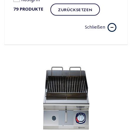
79
PRODUKTE
ZURÜCKSETZEN
Schließen
Schaber für
Elektrogrill
JETZT KAUFEN