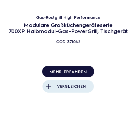
Professioneller Entfetter für heiße
Oberflächen
Gas-Rostgrill High Performance
Modulare Großküchengeräteserie
JETZT KAUFEN
700XP Halbmodul-Gas-PowerGrill, Tischgerät
COD
371042
MEHR ERFAHREN
VERGLEICHEN