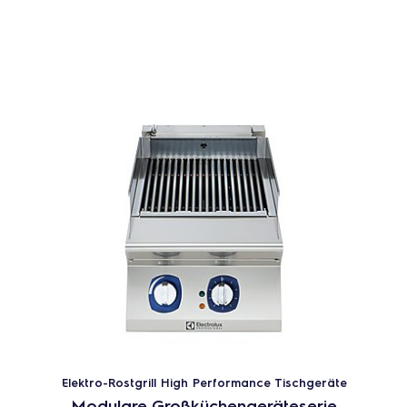
Elektro-Rostgrill High Performance Tischgeräte
Modulare Großküchengeräteserie