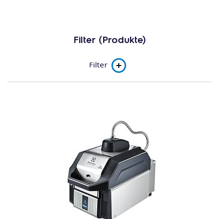
Filter (Produkte)
Filter
Product line
SpeeDelight mit höhenverstellbarer
Heizplatte
SpeeDelight mit höhenverstellbarer
Heizplatte PEP
Sub-Kategorie
SpeeDelight mit höhenverstellbarer