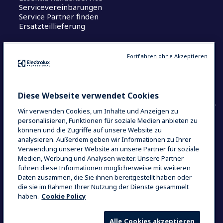
Servicevereinbarungen
Service Partner finden
Ersatzteillieferung
Wissenswertes
Fortfahren ohne Akzeptieren
Centers of Excellence
The Research Hub
Diese Webseite verwendet Cookies
Wir verwenden Cookies, um Inhalte und Anzeigen zu
personalisieren, Funktionen für soziale Medien anbieten zu
können und die Zugriffe auf unsere Website zu
COUNTRY AND LANGUAGE
analysieren. Außerdem geben wir Informationen zu Ihrer
IHRE AUSWAHL: DEUTSCHLAND
Verwendung unserer Website an unsere Partner für soziale
Medien, Werbung und Analysen weiter. Unsere Partner
führen diese Informationen möglicherweise mit weiteren
Daten zusammen, die Sie ihnen bereitgestellt haben oder
Datenschutzerklärung
Cookie-Richtlinien
die sie im Rahmen Ihrer Nutzung der Dienste gesammelt
haben.
Cookie Policy
Impressum
Nutzungsbedingungen
Allgemeine Geschäftsbedingungen
Alle Cookies akzeptieren