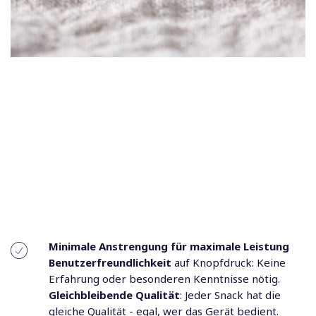
Mit dem SpeeDelight erhalten Sie Einfachheit auf
Knopfdruck: Mit der
Sofort-Betriebsbereit-Installation
und einem benutzerfreundlichen Bedienfeld benötigen
Sie
keine Abzugshaube
und die antihaftbeschichteten
Platten sind einfach zu reinigen. Experimentieren Sie nach
Herzenslust: Denn nur Ihre eigenen Ideen hinterlassen
Eindruck. Egal, ob Sie ein perfektes Sandwich oder
hundert zubereiten: Jedes Einzelne ist so gut wie das
davor.
. benötigen Sie keine
Minimale Anstrengung für maximale Leistung
Benutzerfreundlichkeit
auf Knopfdruck: Keine
Erfahrung oder besonderen Kenntnisse nötig.
Gleichbleibende Qualität
: Jeder Snack hat die
gleiche Qualität - egal, wer das Gerät bedient.