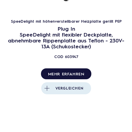
Heizplatte gerillt
SpeeDelight mit höhenverstellbarer
Heizplatte gerillt PEP
SpeeDelight mit höhenverstellbarer Heizplatte gerillt PEP
3
PRODUKTE
ZURÜCKSETZEN
Plug In
SpeeDelight mit flexibler Deckplatte,
abnehmbare Rippenplatte aus Teflon - 230V-
Schließen
13A (Schukostecker)
COD
603947
MEHR ERFAHREN
VERGLEICHEN