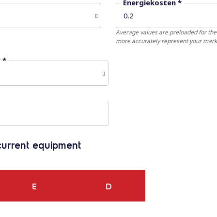
Energiekosten *
Average values ​​are preloaded for the
more accurately represent your mark
 *
 current equipment
E
D