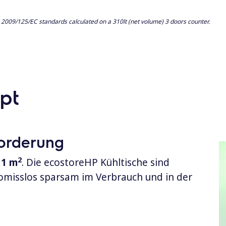
009/125/EC standards calculated on a 310lt (net volume) 3 doors counter.
pt
forderung
2
 1 m
. Die ecostoreHP Kühltische sind
misslos sparsam im Verbrauch und in der