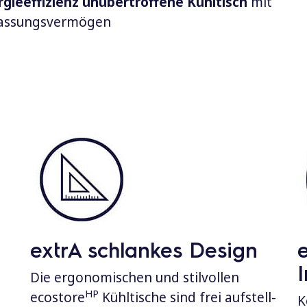
gieeffizienz
unübertroffene Kühltisch
mit
 Fassungsvermögen
extrA schlankes Design
Die ergonomischen und stilvollen
HP
ecostore
Kühltische sind frei aufstell-
K