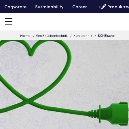
W
Corporate
Sustainability
Career
Produktre
e
i
t
Home
Großküchentechnik
Kühltechnik
Kühltische
e
r
z
u
m
I
n
h
a
l
t