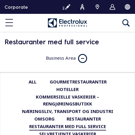
S
Corporate
k
i
p
t
o
Restauranter med full service
c
o
Business Area
n
t
e
n
ALL
GOURMETRESTAURANTER
t
HOTELLER
KOMMERSIELLE VASKERIER –
RENGJØRINGSBUTIKK
NÆRINGSLIV, TRANSPORT OG INDUSTRI
OMSORG
RESTAURANTER
RESTAURANTER MED FULL SERVICE
SELVBETJENTE VASKERIER