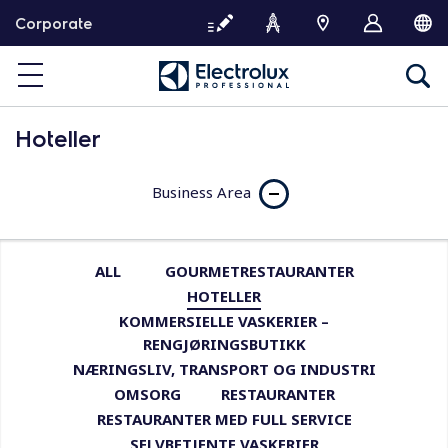
S
Corporate
k
i
p
t
o
Hoteller
c
o
Business Area
n
t
e
n
ALL
GOURMETRESTAURANTER
t
HOTELLER
KOMMERSIELLE VASKERIER –
RENGJØRINGSBUTIKK
NÆRINGSLIV, TRANSPORT OG INDUSTRI
OMSORG
RESTAURANTER
RESTAURANTER MED FULL SERVICE
SELVBETJENTE VASKERIER