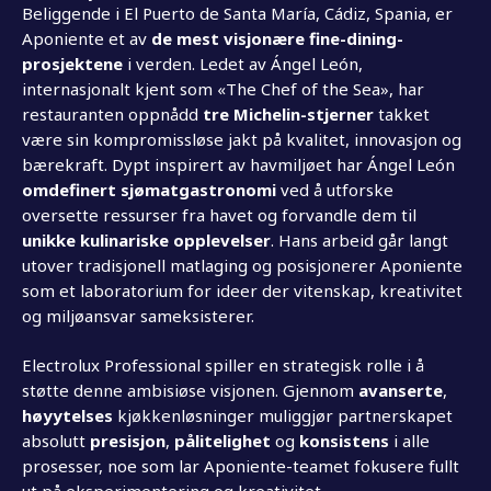
Beliggende i El Puerto de Santa María, Cádiz, Spania, er
Aponiente et av
de mest visjonære fine-dining-
prosjektene
i verden. Ledet av Ángel León,
internasjonalt kjent som «The Chef of the Sea», har
restauranten oppnådd
tre Michelin-stjerner
takket
være sin kompromissløse jakt på kvalitet, innovasjon og
bærekraft. Dypt inspirert av havmiljøet har Ángel León
omdefinert sjømatgastronomi
ved å utforske
oversette ressurser fra havet og forvandle dem til
unikke kulinariske opplevelser
. Hans arbeid går langt
utover tradisjonell matlaging og posisjonerer Aponiente
som et laboratorium for ideer der vitenskap, kreativitet
og miljøansvar sameksisterer.
Electrolux Professional spiller en strategisk rolle i å
støtte denne ambisiøse visjonen. Gjennom
avanserte
,
høyytelses
kjøkkenløsninger muliggjør partnerskapet
absolutt
presisjon
,
pålitelighet
og
konsistens
i alle
prosesser, noe som lar Aponiente-teamet fokusere fullt