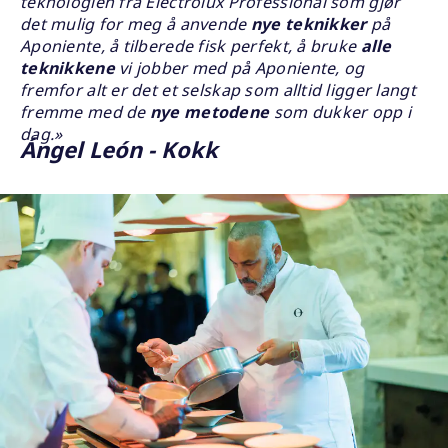
teknologien fra Electrolux Professional som gjør
det mulig for meg å anvende
nye teknikker
på
Aponiente, å tilberede fisk perfekt, å bruke
alle
teknikkene
vi jobber med på Aponiente, og
fremfor alt er det et selskap som alltid ligger langt
fremme med de
nye metodene
som dukker opp i
dag.»
Ángel León - Kokk