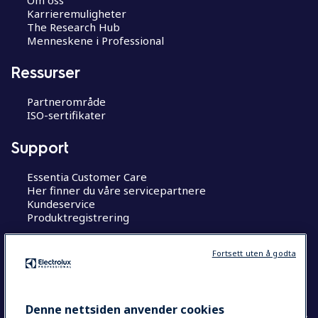
n
Karrieremuligheter
The Research Hub
Menneskene i Professional
Ressurser
Partnerområde
ISO-sertifikater
Support
Essentia Customer Care
Her finner du våre servicepartnere
Kundeservice
Produktregistrering
Jobb hos oss
Fortsett uten å godta
The Research Hub
Denne nettsiden anvender cookies