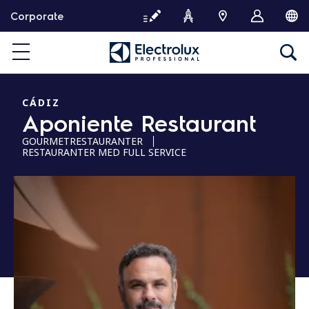
S
Corporate
k
i
p
t
o
c
CÁDIZ
Aponiente Restaurant
o
n
GOURMETRESTAURANTER
t
RESTAURANTER MED FULL SERVICE
e
n
t