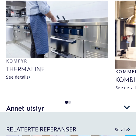
KOMFYR
THERMALINE
KOMMER
See details
KOMBI
See detail
Annet utstyr
BLÅSEKJØLERE
SKYLINE BLÅSEKJØLER/-FRYSER
RELATERTE REFERANSER
Se alle
See details