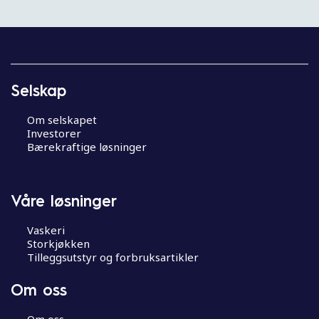
HETTEMASKINER
See details
I
n
n
Selskap
l
e
Om selskapet
g
Investorer
g
Bærekraftige løsninger
s
n
a
Våre løsninger
v
i
Vaskeri
g
Storkjøkken
Tilleggsutstyr og forbruksartikler
a
s
Om oss
j
o
Om oss