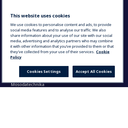
Fenntartható megoldások
This website uses cookies
Keresés
We use cookies to personalise content and ads, to provide
social media features and to analyse our traffic. We also
share information about your use of our site with our social
K
media, advertising and analytics partners who may combine
e
it with other information that you’ve provided to them or that
r
they’ve collected from your use of their services.
Cookie
e
Policy
Megoldásaink
s
é
Cookies Settings
Accept All Cookies
Konyhatechnológia
s
Italkészülékek
:
Mosodatechnika
Általános tudnivalók
Kiválasztás:
Dokumentáció
Használati utasítás (login)
Global
Termék regisztráció
Partner felület
Global