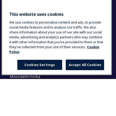
Sustainable solutions
This website uses cookies
Keresés
We use cookies to personalise content and ads, to provide
social media features and to analyse our traffic. We also
share information about your use of our site with our social
K
media, advertising and analytics partners who may combine
e
it with other information that you’ve provided to them or that
r
they’ve collected from your use of their services.
Cookie
e
Policy
Megoldásaink
s
é
Cookies Settings
Accept All Cookies
Konyhatechnológia
s
Italkészülékek
:
Mosodatechnika
Általános tudnivalók
Select your country
Dokumentáció
Használati utasítás (login)
Global
Termék regisztráció
Partner felület
Global