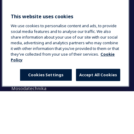
Sustainable solutions
This website uses cookies
Keresés
We use cookies to personalise content and ads, to provide
social media features and to analyse our traffic. We also
share information about your use of our site with our social
K
media, advertising and analytics partners who may combine
e
it with other information that you’ve provided to them or that
r
they’ve collected from your use of their services.
Cookie
e
Policy
Megoldásaink
s
é
Cookies Settings
Accept All Cookies
Konyhatechnológia
s
Italkészülékek
:
Mosodatechnika
Általános tudnivalók
Select your country
Dokumentáció
Használati utasítás (login)
Global
Termék regisztráció
Partner felület
Global