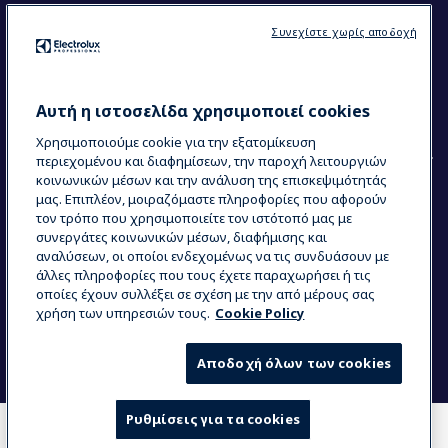
Ακολουθήστε μας
Συνεχίστε χωρίς αποδοχή
Κέντρα Αριστείας (Centers of Excellence)
The Research Hub
Electrolux Professional Ακαδημία Chef
Αυτή η ιστοσελίδα χρησιμοποιεί cookies
Χρησιμοποιούμε cookie για την εξατομίκευση
περιεχομένου και διαφημίσεων, την παροχή λειτουργιών
κοινωνικών μέσων και την ανάλυση της επισκεψιμότητάς
μας. Επιπλέον, μοιραζόμαστε πληροφορίες που αφορούν
τον τρόπο που χρησιμοποιείτε τον ιστότοπό μας με
COUNTRY AND LANGUAGE
συνεργάτες κοινωνικών μέσων, διαφήμισης και
Η ΕΠΙΛΟΓΉ ΣΑΣ: ΕΛΛΗΝΙΚΆ
αναλύσεων, οι οποίοι ενδεχομένως να τις συνδυάσουν με
άλλες πληροφορίες που τους έχετε παραχωρήσει ή τις
οποίες έχουν συλλέξει σε σχέση με την από μέρους σας
χρήση των υπηρεσιών τους.
Cookie Policy
Data Privacy Statement
Cookie Policy
Όροι και προϋποθέσεις
Αποδοχή όλων των cookies
Ρυθμίσεις για τα cookies
COMPARE
WHERE TO BUY