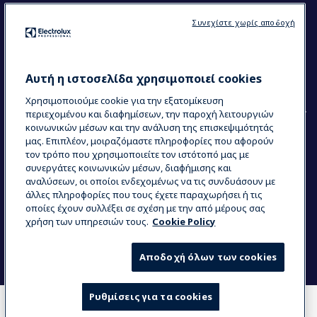
Ακολουθήστε μας
Συνεχίστε χωρίς αποδοχή
Κέντρα Αριστείας (Centers of Excellence)
The Research Hub
Electrolux Professional Ακαδημία Chef
Αυτή η ιστοσελίδα χρησιμοποιεί cookies
Χρησιμοποιούμε cookie για την εξατομίκευση
περιεχομένου και διαφημίσεων, την παροχή λειτουργιών
κοινωνικών μέσων και την ανάλυση της επισκεψιμότητάς
μας. Επιπλέον, μοιραζόμαστε πληροφορίες που αφορούν
τον τρόπο που χρησιμοποιείτε τον ιστότοπό μας με
COUNTRY AND LANGUAGE
συνεργάτες κοινωνικών μέσων, διαφήμισης και
Η ΕΠΙΛΟΓΉ ΣΑΣ: ΕΛΛΗΝΙΚΆ
αναλύσεων, οι οποίοι ενδεχομένως να τις συνδυάσουν με
άλλες πληροφορίες που τους έχετε παραχωρήσει ή τις
οποίες έχουν συλλέξει σε σχέση με την από μέρους σας
χρήση των υπηρεσιών τους.
Cookie Policy
Data Privacy Statement
Cookie Policy
Όροι και προϋποθέσεις
Αποδοχή όλων των cookies
Ρυθμίσεις για τα cookies
COMPARE
WHERE TO BUY