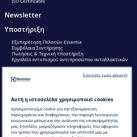
ISO Certificates
Newsletter
Υποστήριξη
Εξυπηρέτηση Πελατών Essentia
Συμβόλαια Συντήρησης
Πωλήσεις & Τεχνική Υποστήριξη
Εργαλείο εντοπισμού αντιπροσώπου ανταλλακτικών
Ακολουθήστε μας
Συνεχίστε χωρίς αποδοχή
Κέντρα Αριστείας (Centers of Excellence)
The Research Hub
Electrolux Professional Ακαδημία Chef
Αυτή η ιστοσελίδα χρησιμοποιεί cookies
Χρησιμοποιούμε cookie για την εξατομίκευση
περιεχομένου και διαφημίσεων, την παροχή λειτουργιών
κοινωνικών μέσων και την ανάλυση της επισκεψιμότητάς
μας. Επιπλέον, μοιραζόμαστε πληροφορίες που αφορούν
τον τρόπο που χρησιμοποιείτε τον ιστότοπό μας με
COUNTRY AND LANGUAGE