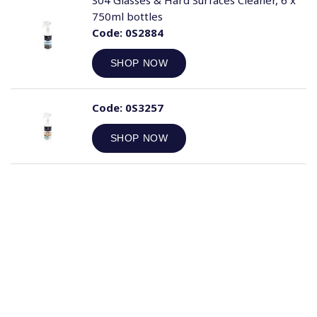
S04 Glasses & Hard Surfaces Cleaner, 6 x
750ml bottles
Code:
0S2884
SHOP NOW
Code:
0S3257
SHOP NOW