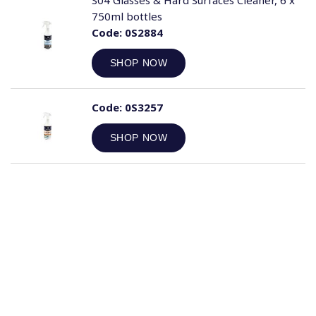
S04 Glasses & Hard Surfaces Cleaner, 6 x
750ml bottles
Code:
0S2884
SHOP NOW
Code:
0S3257
SHOP NOW