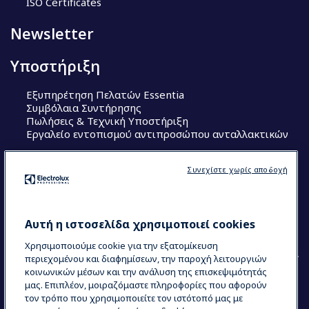
ISO Certificates
Newsletter
Υποστήριξη
Εξυπηρέτηση Πελατών Essentia
Συμβόλαια Συντήρησης
Πωλήσεις & Τεχνική Υποστήριξη
Εργαλείο εντοπισμού αντιπροσώπου ανταλλακτικών
Ακολουθήστε μας
Συνεχίστε χωρίς αποδοχή
Κέντρα Αριστείας (Centers of Excellence)
The Research Hub
Electrolux Professional Ακαδημία Chef
Αυτή η ιστοσελίδα χρησιμοποιεί cookies
Χρησιμοποιούμε cookie για την εξατομίκευση
περιεχομένου και διαφημίσεων, την παροχή λειτουργιών
κοινωνικών μέσων και την ανάλυση της επισκεψιμότητάς
μας. Επιπλέον, μοιραζόμαστε πληροφορίες που αφορούν
τον τρόπο που χρησιμοποιείτε τον ιστότοπό μας με
COUNTRY AND LANGUAGE