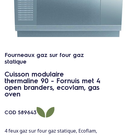
c
o
n
t
e
n
u
Fourneaux gaz sur four gaz
statique
Cuisson modulaire
thermaline 90 - Fornuis met 4
open branders, ecovlam, gas
oven
COD
589643
4 feux gaz sur four gaz statique, Ecoflam,