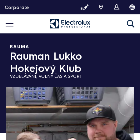
P
Corporate
ř
e
s
k
o
č
RAUMA
Rauman Lukko
i
t
Hokejový Klub
n
a
VZDĚLÁVÁNÍ, VOLNÝ ČAS A SPORT
o
b
s
a
h