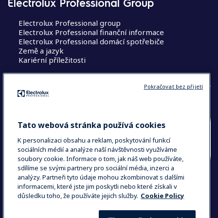
Electrolux Professional Group
Electrolux Professional group
Electrolux Professional finanční informace
Electrolux Professional domácí spotřebiče
Země a jazyk
Kariérní příležitosti
Pokračovat bez přijetí
Tato webová stránka používá cookies
ZEMĚ A JAZYK
K personalizaci obsahu a reklam, poskytování funkcí
VAŠE VOLBA: ČESKÁ REPUBLIKA &
sociálních médií a analýze naší návštěvnosti využíváme
soubory cookie. Informace o tom, jak náš web používáte,
SLOVENSKÁ REPUBLIKA
sdílíme se svými partnery pro sociální média, inzerci a
analýzy. Partneři tyto údaje mohou zkombinovat s dalšími
informacemi, které jste jim poskytli nebo které získali v
důsledku toho, že používáte jejich služby.
Cookie Policy
Data Privacy Statement
Cookie Policy
Podmínky & Ustanovení