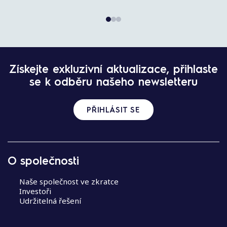
N
Získejte exkluzivní aktualizace, přihlaste
a
se k odběru našeho newsletteru
v
i
g
PŘIHLÁSIT SE
a
c
e
p
O společnosti
r
o
Naše společnost ve zkratce
p
Investoři
Udržitelná řešení
ř
í
s