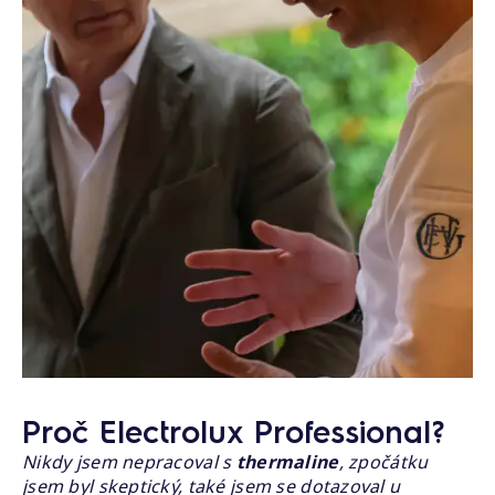
Proč Electrolux Professional?
Nikdy jsem nepracoval s
thermaline
, zpočátku
jsem byl skeptický, také jsem se dotazoval u