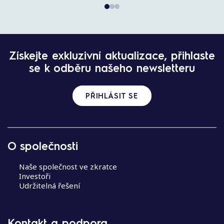
N
Získejte exkluzivní aktualizace, přihlaste
a
se k odběru našeho newsletteru
v
i
g
PŘIHLÁSIT SE
a
c
e
p
O společnosti
r
o
Naše společnost ve zkratce
p
Investoři
Udržitelná řešení
ř
í
s
p
Kontakt a podpora