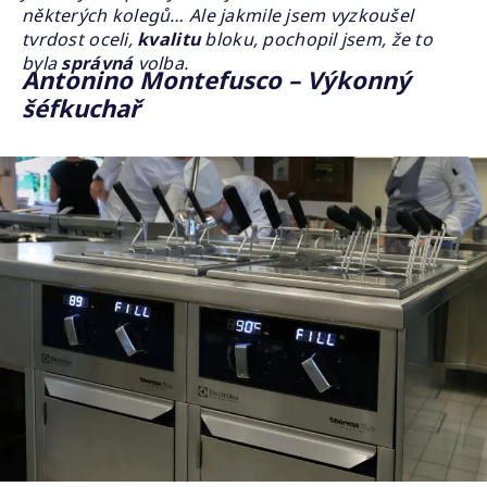
některých kolegů… Ale jakmile jsem vyzkoušel
tvrdost oceli,
kvalitu
bloku, pochopil jsem, že to
byla
správná
volba.
Antonino Montefusco – Výkonný
šéfkuchař