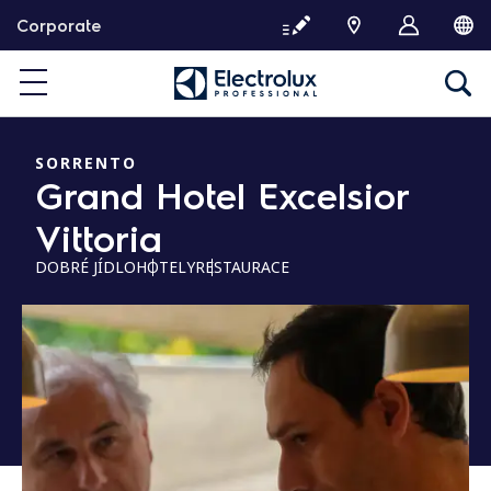
P
Corporate
ř
e
s
k
o
č
SORRENTO
Grand Hotel Excelsior
i
t
Vittoria
n
a
DOBRÉ JÍDLO
HOTELY
RESTAURACE
o
b
s
a
h