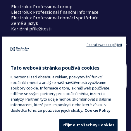
Electrolux Professional group
Electrolux Professional finanční informace
Electrolux Professional domácí spotřebiče
Země a jazyk
Kariérní příležitosti
Pokračovat bez přijetí
Tato webová stránka používá cookies
ZEMĚ A JAZYK
K personalizaci obsahu a reklam, poskytování funkcí
VAŠE VOLBA: ČESKÁ REPUBLIKA &
sociálních médií a analýze naší návštěvnosti využíváme
soubory cookie. Informace o tom, jak náš web používáte,
SLOVENSKÁ REPUBLIKA
sdílíme se svými partnery pro sociální média, inzerci a
analýzy. Partneři tyto údaje mohou zkombinovat s dalšími
informacemi, které jste jim poskytli nebo které získali v
důsledku toho, že používáte jejich služby.
Cookie Policy
Data Privacy Statement
Cookie Policy
Podmínky & Ustanovení
Přijmout Všechny Cookies