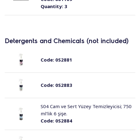
Quantity:
3
Detergents and Chemicals (not included)
Code:
0S2881
Code:
0S2883
S04 Cam ve Sert Yüzey Temizleyicisi; 750
ml'lik 6 şişe.
Code:
0S2884