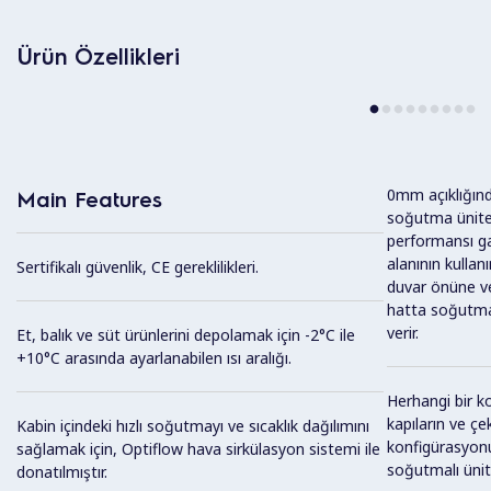
Ürün Özellikleri
0mm açıklığınd
Main Features
soğutma ünites
performansı ga
alanının kullan
Sertifikalı güvenlik, CE gereklilikleri.
duvar önüne ve
hatta soğutma 
verir.
Et, balık ve süt ürünlerini depolamak için -2°C ile
+10°C arasında ayarlanabilen ısı aralığı.
Herhangi bir k
kapıların ve ç
Kabin içindeki hızlı soğutmayı ve sıcaklık dağılımını
konfigürasyonu
sağlamak için, Optiflow hava sirkülasyon sistemi ile
soğutmalı ünite
donatılmıştır.