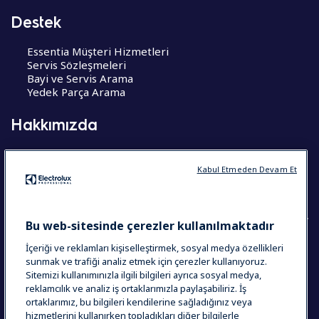
Destek
Essentia Müşteri Hizmetleri
Servis Sözleşmeleri
Bayi ve Servis Arama
Yedek Parça Arama
Hakkımızda
Hakkımızda
Kariyer Fırsatları
Kabul Etmeden Devam Et
CoE – Mükemmelik Merkezleri
Bu web-sitesinde çerezler kullanılmaktadır
İçeriği ve reklamları kişiselleştirmek, sosyal medya özellikleri
COUNTRY AND LANGUAGE
sunmak ve trafiği analiz etmek için çerezler kullanıyoruz.
Sitemizi kullanımınızla ilgili bilgileri ayrıca sosyal medya,
SEÇIMINIZ: TÜRKIYE
reklamcılık ve analiz iş ortaklarımızla paylaşabiliriz. İş
ortaklarımız, bu bilgileri kendilerine sağladığınız veya
hizmetlerini kullanırken topladıkları diğer bilgilerle