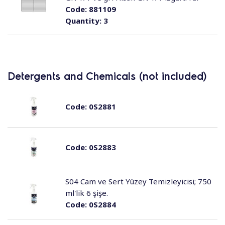
Code:
881109
Quantity:
3
Detergents and Chemicals (not included)
Code:
0S2881
Code:
0S2883
S04 Cam ve Sert Yüzey Temizleyicisi; 750
ml'lik 6 şişe.
Code:
0S2884