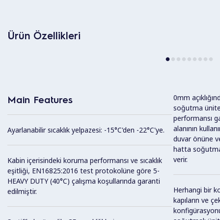
Ürün Özellikleri
0mm açıklığınd
Main Features
soğutma ünites
performansı ga
alanının kullan
Ayarlanabilir sıcaklık yelpazesi: -15°C'den -22°C'ye.
duvar önüne ve
hatta soğutma 
verir.
Kabin içerisindeki koruma performansı ve sıcaklık
eşitliği, EN16825:2016 test protokolüne göre 5-
HEAVY DUTY (40°C) çalışma koşullarında garanti
Herhangi bir k
edilmiştir.
kapıların ve ç
konfigürasyonu