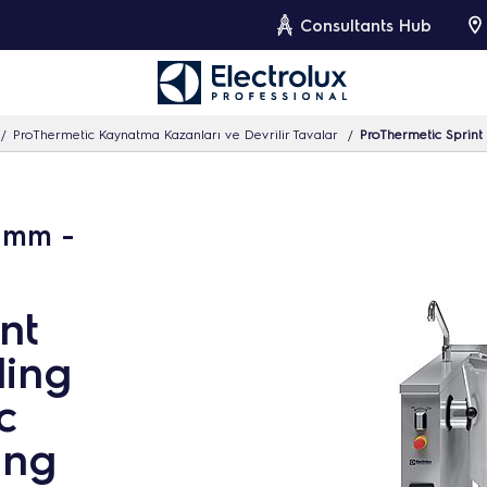
Consultants Hub
ProThermetic Kaynatma Kazanları ve Devrilir Tavalar
ProThermetic Sprint Ele
0 mm -
nt
ling
c
ing