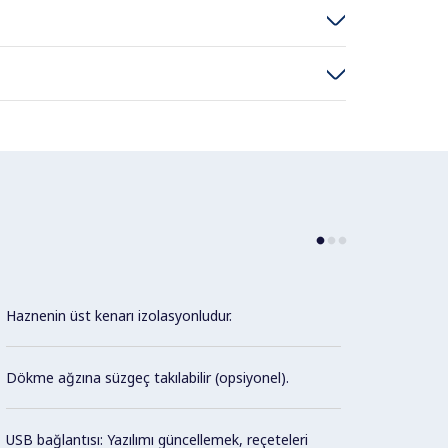
Haznenin üst kenarı izolasyonludur.
HACCP 
ve ver
bağlant
Dökme ağzına süzgeç takılabilir (opsiyonel).
Con
USB bağlantısı: Yazılımı güncellemek, reçeteleri