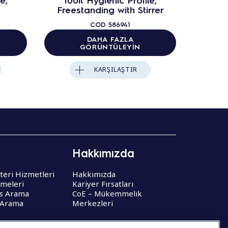
Freestanding with Stirrer
COD
586941
DAHA FAZLA
GÖRÜNTÜLEYIN
KARŞILAŞTIR
Hakkımızda
teri Hizmetleri
Hakkımızda
şmeleri
Kariyer Fırsatları
is Arama
CoE – Mükemmelik
 Arama
Merkezleri