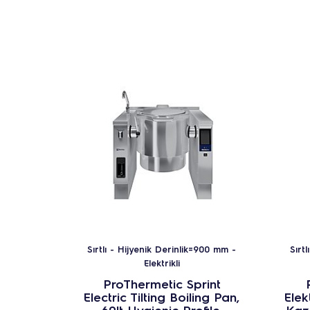
Sırtlı - Hijyenik Derinlik=900 mm -
Sırt
Elektrikli
ProThermetic Sprint
Electric Tilting Boiling Pan,
Elek
60lt Hygienic Profile,
Kaza