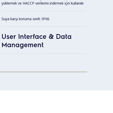
yüklemek ve HACCP verilerini indirmek için kullanılır.
1.4435
doğrus
Suya karşı koruma sınıfı: IPX6.
kalite
basınç
User Interface & Data
Management
Dış pa
paslan