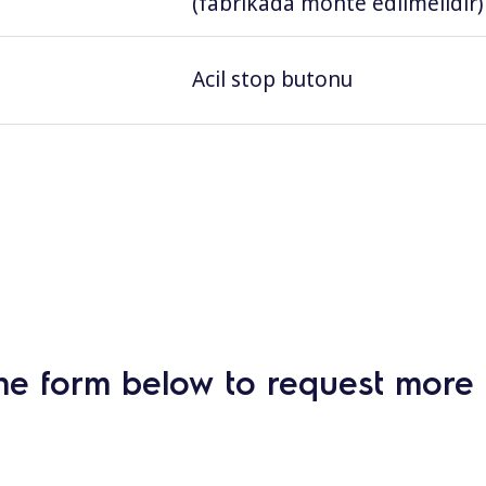
(fabrikada monte edilmelidir)
Acil stop butonu
he form below to request more 