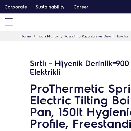
İ
Corporate
Sustainability
Career
ç
e
r
Home
Ticari Mutfak
Kaynatma Kazanları ve Devrilir Tavalar
i
ğ
i
Sırtlı - Hijyenik Derinlik=90
a
Elektrikli
t
l
ProThermetic Spri
a
Electric Tilting Boi
Pan, 150lt Hygieni
Profile, Freestand