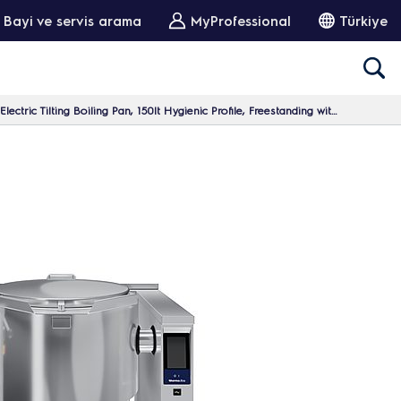
Bayi ve servis arama
MyProfessional
Türkiye
ctric Tilting Boiling Pan, 150lt Hygienic Profile, Freestanding with Stirrer