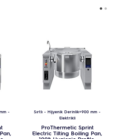
0 mm -
Sırtlı - Hijyenik Derinlik=900 mm -
Sırtlı 
Elektrikli
t
ProThermetic Sprint
Pr
 Pan,
Electric Tilting Boiling Pan,
Electr
e,
100lt Hygienic Profile,
150