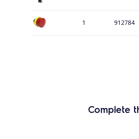
1
912784
Complete t