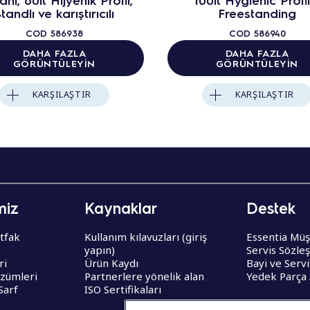
tandlı ve karıştırıcılı
Freestanding
COD
586938
COD
586940
DAHA FAZLA
DAHA FAZLA
GÖRÜNTÜLEYIN
GÖRÜNTÜLEYIN
KARŞILAŞTIR
KARŞILAŞTIR
miz
Kaynaklar
Destek
tfak
Kullanım kılavuzları (giriş
Essentia Müş
yapın)
Servis Sözle
ri
Ürün Kaydı
Bayi ve Serv
zümleri
Partnerlere yönelik alan
Yedek Parça
Sarf
ISO Sertifikaları