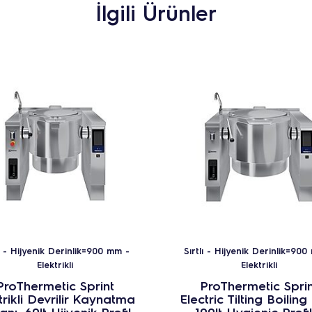
İlgili Ürünler
lı - Hijyenik Derinlik=900 mm -
Sırtlı - Hijyenik Derinlik=90
Elektrikli
Elektrikli
ProThermetic Sprint
ProThermetic Sprin
trikli Devrilir Kaynatma
Electric Tilting Boiling
nı, 60lt Hijyenik Profil,
100lt Hygienic Profil