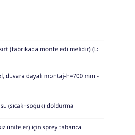
sırt (fabrikada monte edilmelidir) (L:
anel, duvara dayalı montaj-h=700 mm -
k su (sıcak+soğuk) doldurma
ız üniteler) için sprey tabanca