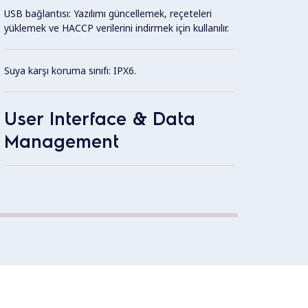
Con
USB bağlantısı: Yazılımı güncellemek, reçeteleri
yüklemek ve HACCP verilerini indirmek için kullanılır.
1.4435
doğrus
Suya karşı koruma sınıfı: IPX6.
kalite
basınç
User Interface & Data
Management
Dış pa
paslan