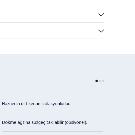
Haznenin üst kenarı izolasyonludur.
HACCP 
ve ver
bağlant
Dökme ağzına süzgeç takılabilir (opsiyonel).