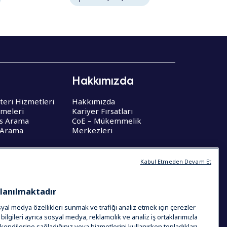
Hakkımızda
teri Hizmetleri
Hakkımızda
şmeleri
Kariyer Fırsatları
is Arama
CoE – Mükemmelik
 Arama
Merkezleri
Kabul Etmeden Devam Et
llanılmaktadır
osyal medya özellikleri sunmak ve trafiği analiz etmek için çerezler
i bilgileri ayrıca sosyal medya, reklamcılık ve analiz iş ortaklarımızla
eri kendilerine sağladığınız veya hizmetlerini kullanırken topladıkları