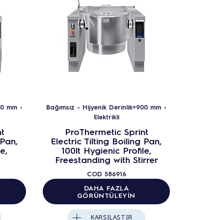
00 mm -
Bağımsız - Hijyenik Derinlik=900 mm -
Bağımsız 
Elektrikli
t
ProThermetic Sprint
Pr
 Pan,
Electric Tilting Boiling Pan,
Electr
e,
100lt Hygienic Profile,
150
Freestanding with Stirrer
Frees
COD
586916
DAHA FAZLA
GÖRÜNTÜLEYIN
KARŞILAŞTIR