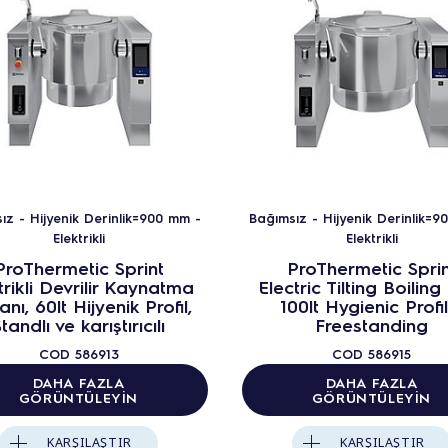
ız - Hijyenik Derinlik=900 mm -
Bağımsız - Hijyenik Derinlik=9
Elektrikli
Elektrikli
ProThermetic Sprint
ProThermetic Sprin
trikli Devrilir Kaynatma
Electric Tilting Boiling
nı, 60lt Hijyenik Profil,
100lt Hygienic Profil
tandlı ve karıştırıcılı
Freestanding
COD
586913
COD
586915
DAHA FAZLA
DAHA FAZLA
GÖRÜNTÜLEYIN
GÖRÜNTÜLEYIN
KARŞILAŞTIR
KARŞILAŞTIR