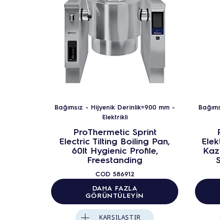
Bağımsız - Hijyenik Derinlik=900 mm -
Bağıms
Elektrikli
ProThermetic Sprint
Electric Tilting Boiling Pan,
Elek
60lt Hygienic Profile,
Kaza
Freestanding
S
COD
586912
DAHA FAZLA
GÖRÜNTÜLEYIN
KARŞILAŞTIR