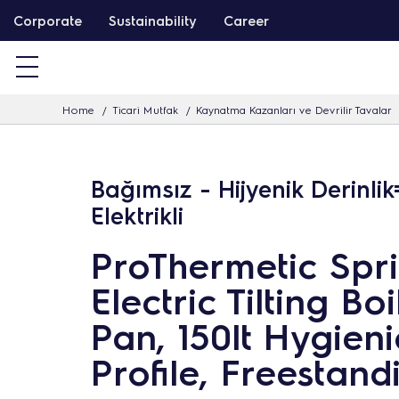
İ
Corporate
Sustainability
Career
ç
e
r
Home
Ticari Mutfak
Kaynatma Kazanları ve Devrilir Tavalar
i
ğ
i
Bağımsız - Hijyenik Derinli
a
Elektrikli
t
l
ProThermetic Spri
a
Electric Tilting Boi
Pan, 150lt Hygieni
Profile, Freestand