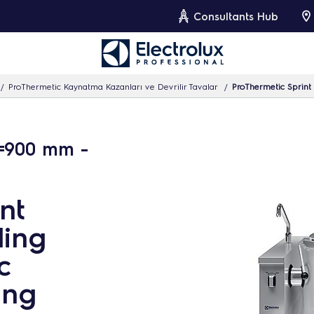
Consultants Hub
ProThermetic Kaynatma Kazanları ve Devrilir Tavalar
ProThermetic Sprint E
k=900 mm -
nt
ling
c
ing