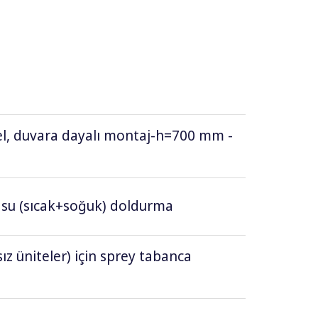
anel, duvara dayalı montaj-h=700 mm -
k su (sıcak+soğuk) doldurma
ız üniteler) için sprey tabanca