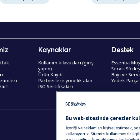
miz
Kaynaklar
Destek
tfak
Kullanım kılavuzları (giriş
Essentia Müş
yapın)
Servis Sözle
ri
Ürün Kaydı
Bayi ve Serv
zümleri
Partnerlere yönelik alan
Yedek Parça
Sarf
ISO Sertifikaları
Bu web-sitesinde çerezler ku
İçeriği ve reklamları kişiselleştirmek, s
kullanıyoruz. Sitemizi kullanımınızla ilgil
paylaşabiliriz. İş ortaklarımız, bu bilgil