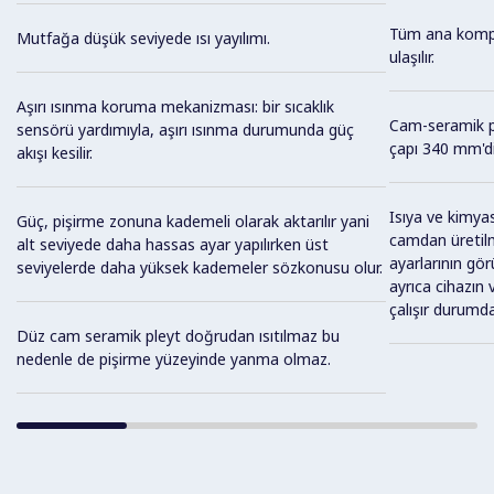
Tüm ana kompo
Mutfağa düşük seviyede ısı yayılımı.
ulaşılır.
Aşırı ısınma koruma mekanizması: bir sıcaklık
Cam-seramik p
sensörü yardımıyla, aşırı ısınma durumunda güç
çapı 340 mm'di
akışı kesilir.
Isıya ve kimyas
Güç, pişirme zonuna kademeli olarak aktarılır yani
camdan üretilmi
alt seviyede daha hassas ayar yapılırken üst
ayarlarının gö
seviyelerde daha yüksek kademeler sözkonusu olur.
ayrıca cihazın 
çalışır durumda
Düz cam seramik pleyt doğrudan ısıtılmaz bu
nedenle de pişirme yüzeyinde yanma olmaz.