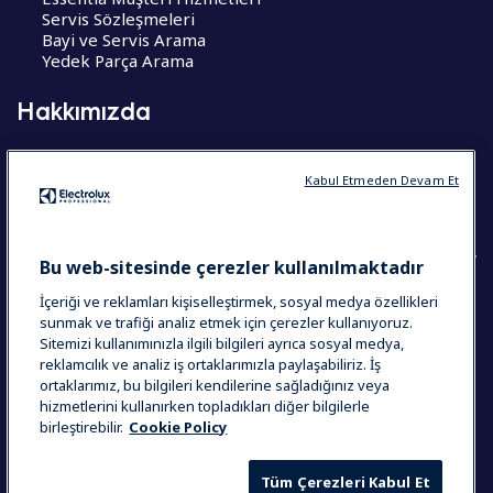
Servis Sözleşmeleri
Bayi ve Servis Arama
Yedek Parça Arama
Hakkımızda
Hakkımızda
Kariyer Fırsatları
Kabul Etmeden Devam Et
CoE – Mükemmelik Merkezleri
Bu web-sitesinde çerezler kullanılmaktadır
İçeriği ve reklamları kişiselleştirmek, sosyal medya özellikleri
COUNTRY AND LANGUAGE
sunmak ve trafiği analiz etmek için çerezler kullanıyoruz.
Sitemizi kullanımınızla ilgili bilgileri ayrıca sosyal medya,
SEÇIMINIZ: TÜRKIYE
reklamcılık ve analiz iş ortaklarımızla paylaşabiliriz. İş
ortaklarımız, bu bilgileri kendilerine sağladığınız veya
hizmetlerini kullanırken topladıkları diğer bilgilerle
birleştirebilir.
Cookie Policy
Veri İhlal Bildirimi
Çerez Politikası
Hükümler & Koşullar
Tüm Çerezleri Kabul Et