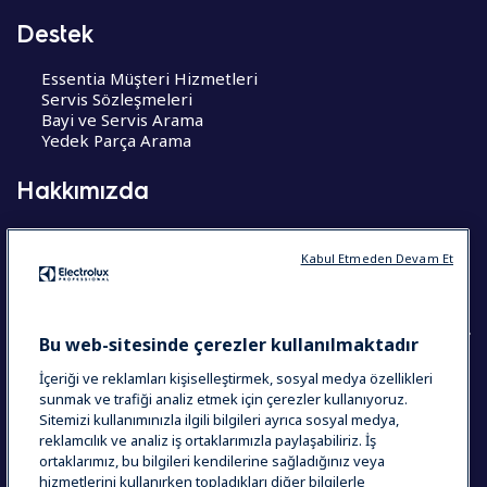
Destek
Essentia Müşteri Hizmetleri
Servis Sözleşmeleri
Bayi ve Servis Arama
Yedek Parça Arama
Hakkımızda
Hakkımızda
Kariyer Fırsatları
Kabul Etmeden Devam Et
CoE – Mükemmelik Merkezleri
Bu web-sitesinde çerezler kullanılmaktadır
İçeriği ve reklamları kişiselleştirmek, sosyal medya özellikleri
COUNTRY AND LANGUAGE
sunmak ve trafiği analiz etmek için çerezler kullanıyoruz.
Sitemizi kullanımınızla ilgili bilgileri ayrıca sosyal medya,
SEÇIMINIZ: TÜRKIYE
reklamcılık ve analiz iş ortaklarımızla paylaşabiliriz. İş
ortaklarımız, bu bilgileri kendilerine sağladığınız veya
hizmetlerini kullanırken topladıkları diğer bilgilerle