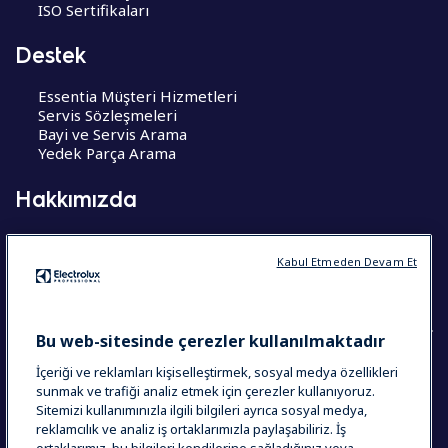
ISO Sertifikaları
Destek
Essentia Müşteri Hizmetleri
Servis Sözleşmeleri
Bayi ve Servis Arama
Yedek Parça Arama
Hakkımızda
Hakkımızda
Kariyer Fırsatları
Kabul Etmeden Devam Et
CoE – Mükemmelik Merkezleri
Bu web-sitesinde çerezler kullanılmaktadır
İçeriği ve reklamları kişiselleştirmek, sosyal medya özellikleri
COUNTRY AND LANGUAGE
sunmak ve trafiği analiz etmek için çerezler kullanıyoruz.
Sitemizi kullanımınızla ilgili bilgileri ayrıca sosyal medya,
SEÇIMINIZ: TÜRKIYE
reklamcılık ve analiz iş ortaklarımızla paylaşabiliriz. İş