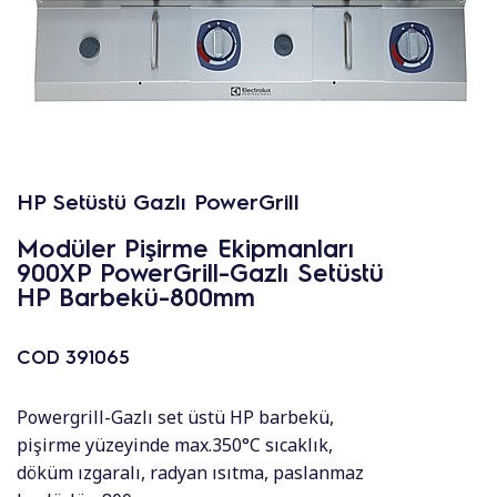
HP Setüstü Gazlı PowerGrill
Modüler Pişirme Ekipmanları
900XP PowerGrill-Gazlı Setüstü
HP Barbekü-800mm
COD
391065
Powergrill-Gazlı set üstü HP barbekü,
pişirme yüzeyinde max.350°C sıcaklık,
döküm ızgaralı, radyan ısıtma, paslanmaz