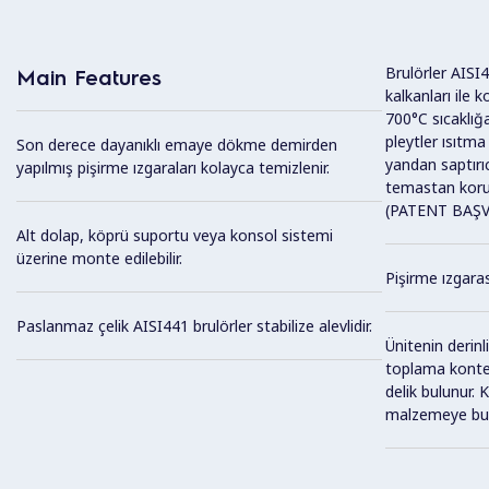
Brulörler AISI4
Main Features
kalkanları ile 
700°C sıcaklığa
pleytler ısıtma
Son derece dayanıklı emaye dökme demirden
yandan saptırı
yapılmış pişirme ızgaraları kolayca temizlenir.
temastan korur
(PATENT BAŞV
Alt dolap, köprü suportu veya konsol sistemi
üzerine monte edilebilir.
Pişirme ızgaras
Paslanmaz çelik AISI441 brulörler stabilize alevlidir.
Ünitenin derin
toplama konte
delik bulunur. 
malzemeye buha