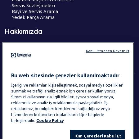
Servis Sözleşmeleri
Bayi ve Servis Arama
Yedek Parça Arama
Hakkımızda
Hakkımızda
Kariyer Fırsatları
Kabul Etmeden Devam Et
CoE – Mükemmelik Merkezleri
Bu web-sitesinde çerezler kullanılmaktadır
İçeriği ve reklamları kişiselleştirmek, sosyal medya özellikleri
COUNTRY AND LANGUAGE
sunmak ve trafiği analiz etmek için çerezler kullanıyoruz.
Sitemizi kullanımınızla ilgili bilgileri ayrıca sosyal medya,
SEÇIMINIZ: TÜRKIYE
reklamcılık ve analiz iş ortaklarımızla paylaşabiliriz. İş
ortaklarımız, bu bilgileri kendilerine sağladığınız veya
hizmetlerini kullanırken topladıkları diğer bilgilerle
birleştirebilir.
Cookie Policy
Veri İhlal Bildirimi
Çerez Politikası
Hükümler & Koşullar
Tüm Çerezleri Kabul Et