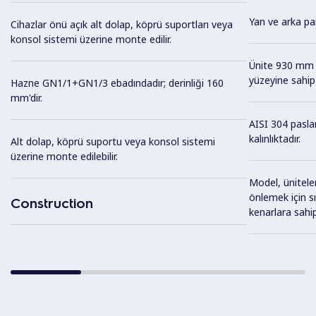
Yan ve arka pan
Cihazlar önü açık alt dolap, köprü suportları veya
konsol sistemi üzerine monte edilir.
Ünite 930 mm d
yüzeyine sahipt
Hazne GN1/1+GN1/3 ebadındadır; derinliği 160
mm'dir.
AISI 304 pasla
kalınlıktadır.
Alt dolap, köprü suportu veya konsol sistemi
üzerine monte edilebilir.
Model, üniteler
önlemek için sı
Construction
kenarlara sahipt