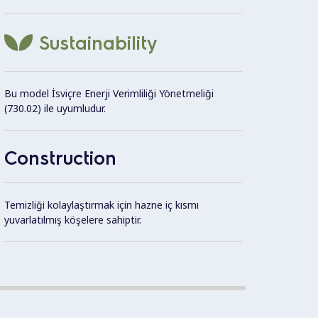
paslan
Sustainability
Tek pa
paslan
Bu model İsviçre Enerji Verimliliği Yönetmeliği
(730.02) ile uyumludur.
Model,
önleme
kenarla
Construction
Temizliği kolaylaştırmak için hazne iç kısmı
yuvarlatılmış köşelere sahiptir.