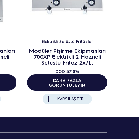
er
Elektrikli Setüstü Fritözler
Ele
anları
Modüler Pişirme Ekipmanları
Modüle
neli
700XP Elektrikli 2 Hazneli
700XP
t
Setüstü Fritöz-2x7Lt
Set
COD
371076
DAHA FAZLA
GÖRÜNTÜLEYIN
KARŞILAŞTIR