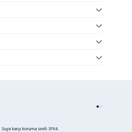
Suya karşı koruma sınıfı: IPX4.
Tüm dı