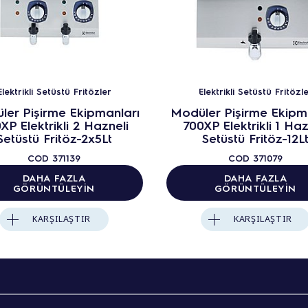
Elektrikli Setüstü Fritözler
Elektrikli Setüstü Fritözl
ler Pişirme Ekipmanları
Modüler Pişirme Ekipm
XP Elektrikli 2 Hazneli
700XP Elektrikli 1 Haz
Setüstü Fritöz-2x5Lt
Setüstü Fritöz-12L
COD
371139
COD
371079
DAHA FAZLA
DAHA FAZLA
GÖRÜNTÜLEYIN
GÖRÜNTÜLEYIN
KARŞILAŞTIR
KARŞILAŞTIR