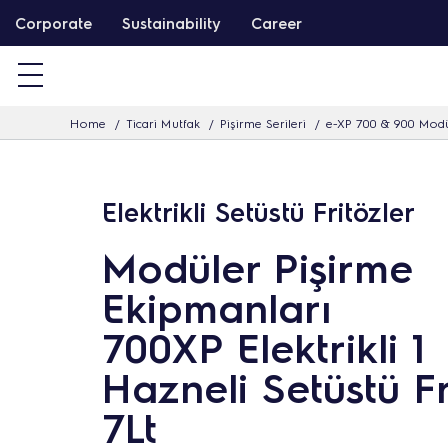
İ
Corporate
Sustainability
Career
ç
e
r
Home
Ticari Mutfak
Pişirme Serileri
e-XP 700 & 900 Modü
i
ğ
i
Elektrikli Setüstü Fritözler
a
t
Modüler Pişirme
l
Ekipmanları
a
700XP Elektrikli 1
Hazneli Setüstü Fr
7Lt