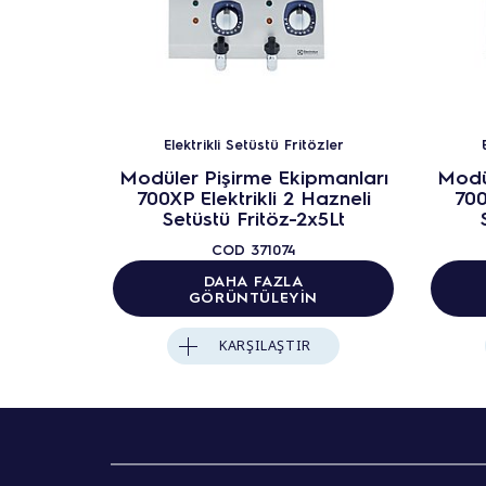
Elektrikli Setüstü Fritözler
Modüler Pişirme Ekipmanları
Modü
700XP Elektrikli 2 Hazneli
700
Setüstü Fritöz-2x5Lt
COD
371074
DAHA FAZLA
GÖRÜNTÜLEYIN
KARŞILAŞTIR