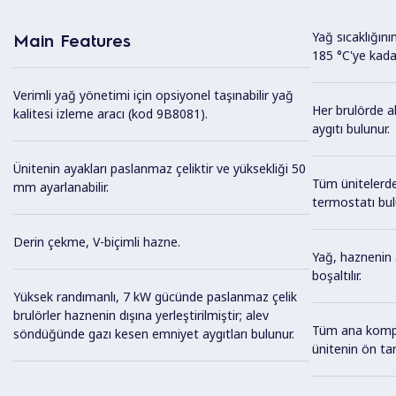
Yağ sıcaklığın
Main Features
185 °C'ye kada
Verimli yağ yönetimi için opsiyonel taşınabilir yağ
Her brulörde 
kalitesi izleme aracı (kod 9B8081).
aygıtı bulunur.
Ünitenin ayakları paslanmaz çeliktir ve yüksekliği 50
Tüm ünitelerde
mm ayarlanabilir.
termostatı bul
Derin çekme, V-biçimli hazne.
Yağ, haznenin 
boşaltılır.
Yüksek randımanlı, 7 kW gücünde paslanmaz çelik
brulörler haznenin dışına yerleştirilmiştir; alev
Tüm ana kompo
söndüğünde gazı kesen emniyet aygıtları bulunur.
ünitenin ön tara