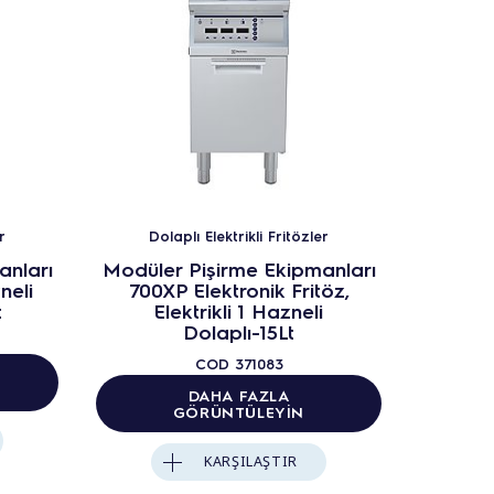
r
Dolaplı Elektrikli Fritözler
Dol
anları
Modüler Pişirme Ekipmanları
Modüle
neli
700XP Elektronik Fritöz,
700XP
t
Elektrikli 1 Hazneli
Do
Dolaplı-15Lt
COD
371083
DAHA FAZLA
GÖRÜNTÜLEYIN
KARŞILAŞTIR