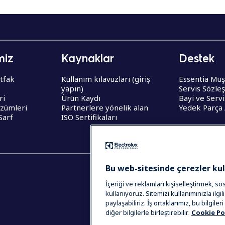
miz
Kaynaklar
Destek
tfak
Kullanım kılavuzları (giriş
Essentia Müş
yapın)
Servis Sözle
ri
Ürün Kaydı
Bayi ve Serv
zümleri
Partnerlere yönelik alan
Yedek Parça
Sarf
ISO Sertifikaları
Bu web-sitesinde çerezler ku
İçeriği ve reklamları kişiselleştirmek, s
kullanıyoruz. Sitemizi kullanımınızla ilgil
paylaşabiliriz. İş ortaklarımız, bu bilgil
diğer bilgilerle birleştirebilir.
Cookie Po