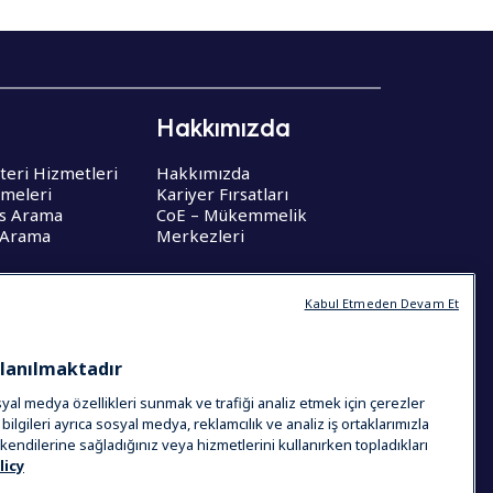
Hakkımızda
teri Hizmetleri
Hakkımızda
şmeleri
Kariyer Fırsatları
is Arama
CoE – Mükemmelik
 Arama
Merkezleri
Kabul Etmeden Devam Et
llanılmaktadır
osyal medya özellikleri sunmak ve trafiği analiz etmek için çerezler
i bilgileri ayrıca sosyal medya, reklamcılık ve analiz iş ortaklarımızla
eri kendilerine sağladığınız veya hizmetlerini kullanırken topladıkları
licy