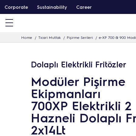
İ
Corporate
Sustainability
Career
ç
e
r
Home
Ticari Mutfak
Pişirme Serileri
e-XP 700 & 900 Modü
i
ğ
i
Dolaplı Elektrikli Fritözler
a
t
Modüler Pişirme
l
Ekipmanları
a
700XP Elektrikli 2
Hazneli Dolaplı Fr
2x14Lt