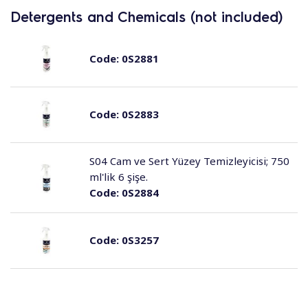
Detergents and Chemicals (not included)
Code:
0S2881
Code:
0S2883
S04 Cam ve Sert Yüzey Temizleyicisi; 750
ml'lik 6 şişe.
Code:
0S2884
Code:
0S3257