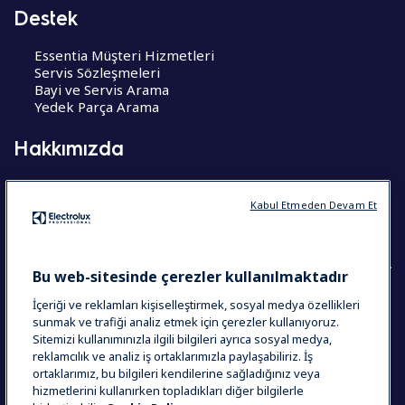
Destek
Essentia Müşteri Hizmetleri
Servis Sözleşmeleri
Bayi ve Servis Arama
Yedek Parça Arama
Hakkımızda
Hakkımızda
Kariyer Fırsatları
Kabul Etmeden Devam Et
CoE – Mükemmelik Merkezleri
Bu web-sitesinde çerezler kullanılmaktadır
İçeriği ve reklamları kişiselleştirmek, sosyal medya özellikleri
COUNTRY AND LANGUAGE
sunmak ve trafiği analiz etmek için çerezler kullanıyoruz.
Sitemizi kullanımınızla ilgili bilgileri ayrıca sosyal medya,
SEÇIMINIZ: TÜRKIYE
reklamcılık ve analiz iş ortaklarımızla paylaşabiliriz. İş
ortaklarımız, bu bilgileri kendilerine sağladığınız veya
hizmetlerini kullanırken topladıkları diğer bilgilerle