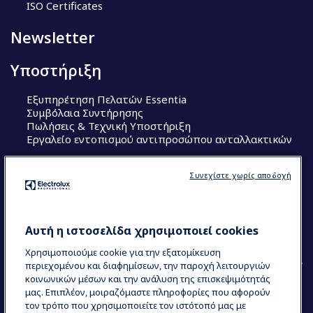
ISO Certificates
Newsletter
Υποστήριξη
Εξυπηρέτηση Πελατών Essentia
Συμβόλαια Συντήρησης
Πωλήσεις & Τεχνική Υποστήριξη
Εργαλείο εντοπισμού αντιπροσώπου ανταλλακτικών
Ακολουθήστε μας
Συνεχίστε χωρίς αποδοχή
Κέντρα Αριστείας (Centers of Excellence)
The Research Hub
Electrolux Professional Ακαδημία Chef
Αυτή η ιστοσελίδα χρησιμοποιεί cookies
Χρησιμοποιούμε cookie για την εξατομίκευση
περιεχομένου και διαφημίσεων, την παροχή λειτουργιών
κοινωνικών μέσων και την ανάλυση της επισκεψιμότητάς
μας. Επιπλέον, μοιραζόμαστε πληροφορίες που αφορούν
τον τρόπο που χρησιμοποιείτε τον ιστότοπό μας με
COUNTRY AND LANGUAGE