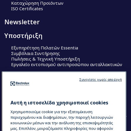
Καταχώρηση Προϊόντων
ISO Certificates
Newsletter
Υποστήριξη
Εξυπηρέτηση Πελατών Essentia
Συμβόλαια Συντήρησης
Πωλήσεις & Τεχνική Υποστήριξη
Εργαλείο εντοπισμού αντιπροσώπου ανταλλακτικών
Ακολουθήστε μας
Συνεχίστε χωρίς αποδοχή
Κέντρα Αριστείας (Centers of Excellence)
The Research Hub
Electrolux Professional Ακαδημία Chef
Αυτή η ιστοσελίδα χρησιμοποιεί cookies
Χρησιμοποιούμε cookie για την εξατομίκευση
περιεχομένου και διαφημίσεων, την παροχή λειτουργιών
κοινωνικών μέσων και την ανάλυση της επισκεψιμότητάς
μας. Επιπλέον, μοιραζόμαστε πληροφορίες που αφορούν