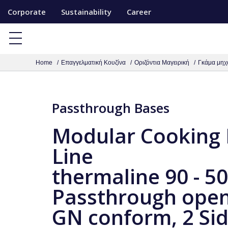
S
Corporate
Sustainability
Career
k
i
p
Home
Επαγγελματική Κουζίνα
Οριζόντια Μαγειρική
Γκάμα μηχ
t
o
c
Passthrough Bases
o
n
Modular Cooking
t
Line
e
thermaline 90 - 
n
t
Passthrough open
GN conform, 2 Si