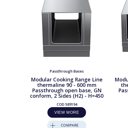
Passthrough Bases
Modular Cooking Range Line
Modu
thermaline 90 - 600 mm
th
Passthrough open base, GN
Pas
conform, 2 Sides (H2) - H=450
COD
589194
VIEW MORE
COMPARE