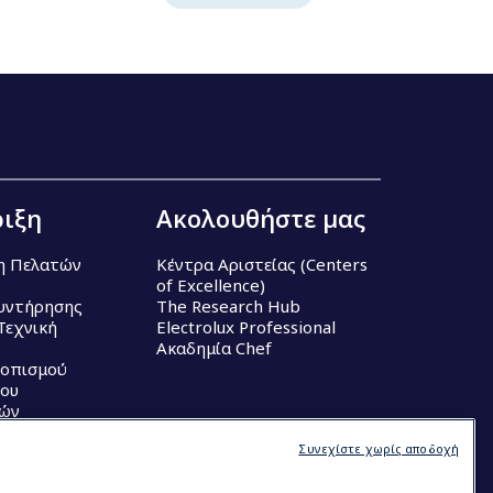
ιξη
Ακολουθήστε μας
η Πελατών
Κέντρα Αριστείας (Centers
of Excellence)
υντήρησης
The Research Hub
Τεχνική
Electrolux Professional
Ακαδημία Chef
τοπισμού
ου
κών
Συνεχίστε χωρίς αποδοχή