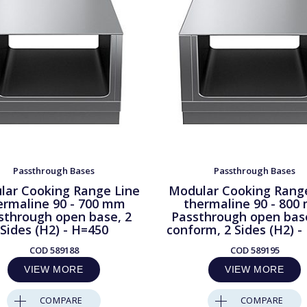
Passthrough Bases
Passthrough Bases
lar Cooking Range Line
Modular Cooking Rang
ermaline 90 - 700 mm
thermaline 90 - 800
sthrough open base, 2
Passthrough open bas
Sides (H2) - H=450
conform, 2 Sides (H2) -
COD
589188
COD
589195
VIEW MORE
VIEW MORE
COMPARE
COMPARE