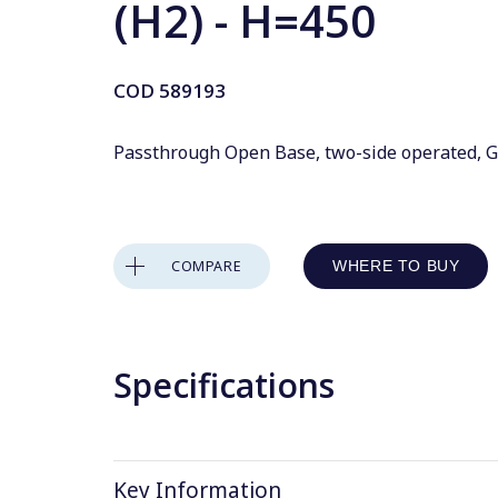
(H2) - H=450
COD
589193
Passthrough Open Base, two-side operated, G
COMPARE
WHERE TO BUY
Specifications
Key Information