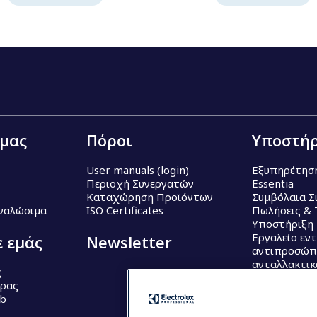
 μας
Πόροι
Υποστήρ
User manuals (login)
Εξυπηρέτησ
Περιοχή Συνεργατών
Essentia
Καταχώρηση Προϊόντων
Συμβόλαια Σ
Αναλώσιμα
ISO Certificates
Πωλήσεις & 
Υποστήριξη
Εργαλείο εν
ε εμάς
Newsletter
αντιπροσώπ
ανταλλακτι
ς
έρας
ub