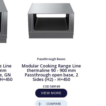
Passthrough Bases
e Line
Modular Cooking Range Line
Modula
 mm
thermaline 90 - 900 mm
therm
e, GN
Passthrough open base, 2
Passt
 H=450
Sides (H2) - H=450
S
COD
589189
VIEW MORE
COMPARE