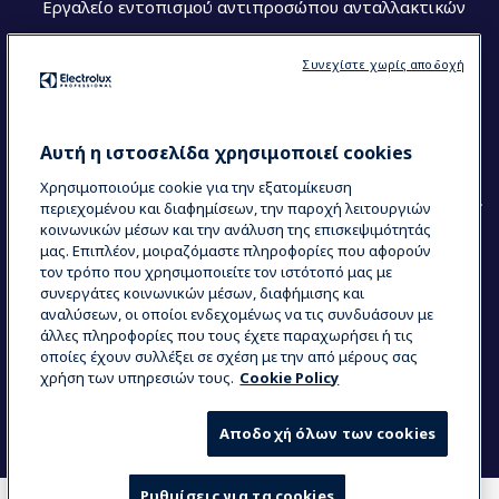
Εργαλείο εντοπισμού αντιπροσώπου ανταλλακτικών
Ακολουθήστε μας
Συνεχίστε χωρίς αποδοχή
Κέντρα Αριστείας (Centers of Excellence)
The Research Hub
Electrolux Professional Ακαδημία Chef
Αυτή η ιστοσελίδα χρησιμοποιεί cookies
Χρησιμοποιούμε cookie για την εξατομίκευση
περιεχομένου και διαφημίσεων, την παροχή λειτουργιών
κοινωνικών μέσων και την ανάλυση της επισκεψιμότητάς
μας. Επιπλέον, μοιραζόμαστε πληροφορίες που αφορούν
τον τρόπο που χρησιμοποιείτε τον ιστότοπό μας με
COUNTRY AND LANGUAGE
συνεργάτες κοινωνικών μέσων, διαφήμισης και
Η ΕΠΙΛΟΓΉ ΣΑΣ: ΕΛΛΗΝΙΚΆ
αναλύσεων, οι οποίοι ενδεχομένως να τις συνδυάσουν με
άλλες πληροφορίες που τους έχετε παραχωρήσει ή τις
οποίες έχουν συλλέξει σε σχέση με την από μέρους σας
χρήση των υπηρεσιών τους.
Cookie Policy
Data Privacy Statement
Cookie Policy
Όροι και προϋποθέσεις
Αποδοχή όλων των cookies
Ρυθμίσεις για τα cookies