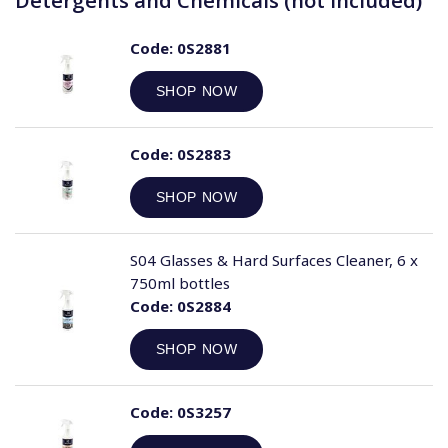
Detergents and Chemicals (not included)
Code:
0S2881
SHOP NOW
Code:
0S2883
SHOP NOW
S04 Glasses & Hard Surfaces Cleaner, 6 x
750ml bottles
Code:
0S2884
SHOP NOW
Code:
0S3257