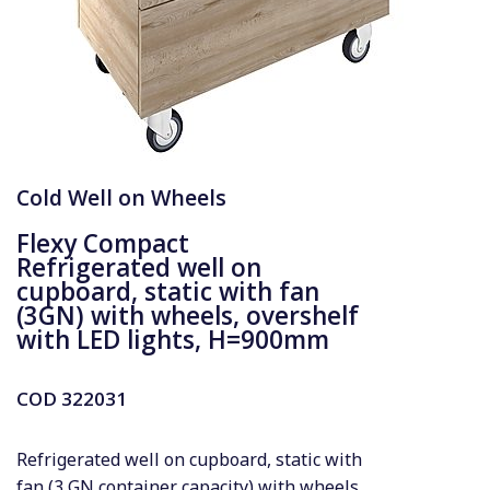
Cold Well on Wheels
Flexy Compact
Refrigerated well on
cupboard, static with fan
(3GN) with wheels, overshelf
with LED lights, H=900mm
COD
322031
Refrigerated well on cupboard, static with
fan (3 GN container capacity) with wheels,