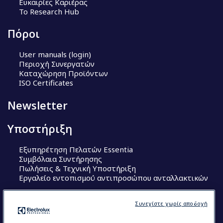
Ευκαιρίες Καριέρας
Το Research Hub
Πόροι
User manuals (login)
Περιοχή Συνεργατών
Καταχώρηση Προϊόντων
ISO Certificates
Newsletter
Υποστήριξη
Εξυπηρέτηση Πελατών Essentia
Συμβόλαια Συντήρησης
Πωλήσεις & Τεχνική Υποστήριξη
Εργαλείο εντοπισμού αντιπροσώπου ανταλλακτικών
Ακολουθήστε μας
Συνεχίστε χωρίς αποδοχή
Κέντρα Αριστείας (Centers of Excellence)