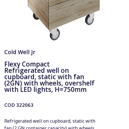
Cold Well Jr
Flexy Compact
Refrigerated well on
cupboard, static with fan
(2GN) with wheels, overshelf
with LED lights, H=750mm
COD
322063
Refrigerated well on cupboard, static with
fan (2 GN container capacity) with wheels,