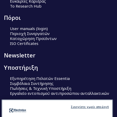
Ευκαιρίες Καριέρας
Το Research Hub
Πόροι
User manuals (login)
Περιοχή Συνεργατών
Καταχώρηση Προϊόντων
ISO Certificates
Newsletter
Υποστήριξη
Εξυπηρέτηση Πελατών Essentia
Συμβόλαια Συντήρησης
Πωλήσεις & Τεχνική Υποστήριξη
Εργαλείο εντοπισμού αντιπροσώπου ανταλλακτικών
Ακολουθήστε μας
Συνεχίστε χωρίς αποδοχή
Κέντρα Αριστείας (Centers of Excellence)