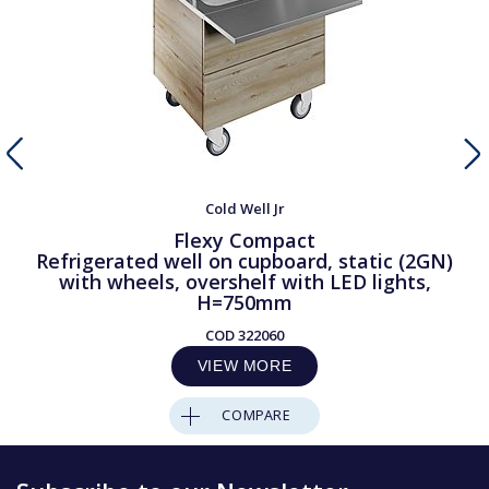
Cold Well Jr
Flexy Compact
Refrigerated well on cupboard, static (2GN)
with wheels, overshelf with LED lights,
H=750mm
COD
322060
VIEW MORE
COMPARE