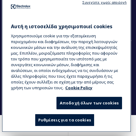
Ακολουθήστε μας
Συνεχίστε χωρίς αποδοχή
Κέντρα Αριστείας (Centers of Excellence)
The Research Hub
Electrolux Professional Ακαδημία Chef
Αυτή η ιστοσελίδα χρησιμοποιεί cookies
Χρησιμοποιούμε cookie για την εξατομίκευση
περιεχομένου και διαφημίσεων, την παροχή λειτουργιών
κοινωνικών μέσων και την ανάλυση της επισκεψιμότητάς
μας. Επιπλέον, μοιραζόμαστε πληροφορίες που αφορούν
τον τρόπο που χρησιμοποιείτε τον ιστότοπό μας με
COUNTRY AND LANGUAGE
συνεργάτες κοινωνικών μέσων, διαφήμισης και
Η ΕΠΙΛΟΓΉ ΣΑΣ: ΕΛΛΗΝΙΚΆ
αναλύσεων, οι οποίοι ενδεχομένως να τις συνδυάσουν με
άλλες πληροφορίες που τους έχετε παραχωρήσει ή τις
οποίες έχουν συλλέξει σε σχέση με την από μέρους σας
χρήση των υπηρεσιών τους.
Cookie Policy
Data Privacy Statement
Cookie Policy
Όροι και προϋποθέσεις
Αποδοχή όλων των cookies
Ρυθμίσεις για τα cookies
COMPARE
WHERE TO BUY