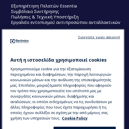
Εξυπηρέτηση Πελατών Essentia
Συμβόλαια Συντήρησης
Πωλήσεις & Τεχνική Υποστήριξη
Εργαλείο εντοπισμού αντιπροσώπου ανταλλακτικών
Ακολουθήστε μας
Συνεχίστε χωρίς αποδοχή
Κέντρα Αριστείας (Centers of Excellence)
The Research Hub
Electrolux Professional Ακαδημία Chef
Αυτή η ιστοσελίδα χρησιμοποιεί cookies
Χρησιμοποιούμε cookie για την εξατομίκευση
περιεχομένου και διαφημίσεων, την παροχή λειτουργιών
κοινωνικών μέσων και την ανάλυση της επισκεψιμότητάς
μας. Επιπλέον, μοιραζόμαστε πληροφορίες που αφορούν
τον τρόπο που χρησιμοποιείτε τον ιστότοπό μας με
COUNTRY AND LANGUAGE
συνεργάτες κοινωνικών μέσων, διαφήμισης και
Η ΕΠΙΛΟΓΉ ΣΑΣ: ΕΛΛΗΝΙΚΆ
αναλύσεων, οι οποίοι ενδεχομένως να τις συνδυάσουν με
άλλες πληροφορίες που τους έχετε παραχωρήσει ή τις
οποίες έχουν συλλέξει σε σχέση με την από μέρους σας
χρήση των υπηρεσιών τους.
Cookie Policy
Data Privacy Statement
Cookie Policy
Όροι και προϋποθέσεις