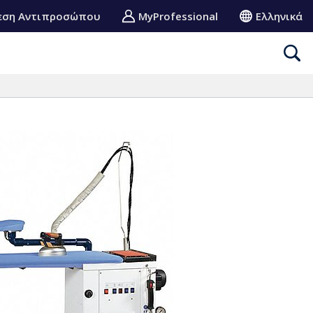
εση Αντιπροσώπου
MyProfessional
Ελληνικά