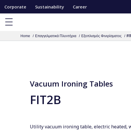
S
Corporate
Sustainability
Career
k
i
p
Home
Επαγγελματικά Πλυντήρια
Εξοπλισμός Φινιρίσματος
FI
t
o
c
o
n
t
Vacuum Ironing Tables
e
FIT2B
n
t
Utility vacuum ironing table, electric heated, w