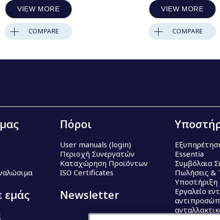
VIEW MORE
VIEW MORE
COMPARE
COMPARE
 μας
Πόροι
Υποστήρ
User manuals (login)
Εξυπηρέτησ
Περιοχή Συνεργατών
Essentia
Καταχώρηση Προϊόντων
Συμβόλαια Σ
Αναλώσιμα
ISO Certificates
Πωλήσεις & 
Υποστήριξη
Εργαλείο εν
ε εμάς
Newsletter
αντιπροσώπ
ανταλλακτι
ς