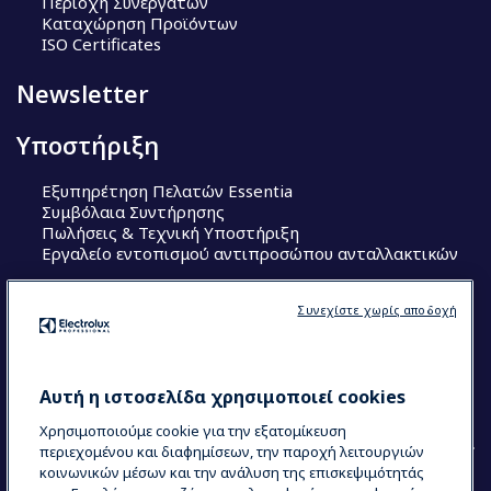
Περιοχή Συνεργατών
Καταχώρηση Προϊόντων
ISO Certificates
Newsletter
Υποστήριξη
Εξυπηρέτηση Πελατών Essentia
Συμβόλαια Συντήρησης
Πωλήσεις & Τεχνική Υποστήριξη
Εργαλείο εντοπισμού αντιπροσώπου ανταλλακτικών
Ακολουθήστε μας
Συνεχίστε χωρίς αποδοχή
Κέντρα Αριστείας (Centers of Excellence)
The Research Hub
Electrolux Professional Ακαδημία Chef
Αυτή η ιστοσελίδα χρησιμοποιεί cookies
Χρησιμοποιούμε cookie για την εξατομίκευση
περιεχομένου και διαφημίσεων, την παροχή λειτουργιών
κοινωνικών μέσων και την ανάλυση της επισκεψιμότητάς