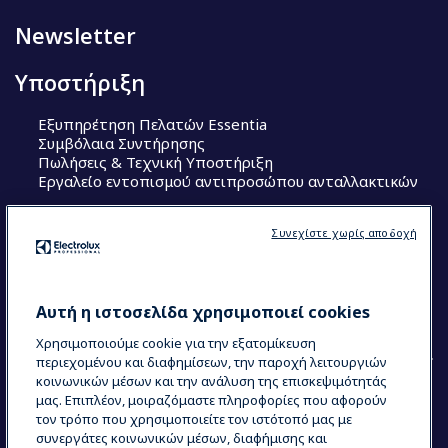
Newsletter
Υποστήριξη
Εξυπηρέτηση Πελατών Essentia
Συμβόλαια Συντήρησης
Πωλήσεις & Τεχνική Υποστήριξη
Εργαλείο εντοπισμού αντιπροσώπου ανταλλακτικών
Ακολουθήστε μας
Συνεχίστε χωρίς αποδοχή
Κέντρα Αριστείας (Centers of Excellence)
The Research Hub
Electrolux Professional Ακαδημία Chef
Αυτή η ιστοσελίδα χρησιμοποιεί cookies
Χρησιμοποιούμε cookie για την εξατομίκευση
περιεχομένου και διαφημίσεων, την παροχή λειτουργιών
κοινωνικών μέσων και την ανάλυση της επισκεψιμότητάς
μας. Επιπλέον, μοιραζόμαστε πληροφορίες που αφορούν
τον τρόπο που χρησιμοποιείτε τον ιστότοπό μας με
COUNTRY AND LANGUAGE
συνεργάτες κοινωνικών μέσων, διαφήμισης και
Η ΕΠΙΛΟΓΉ ΣΑΣ: ΕΛΛΗΝΙΚΆ