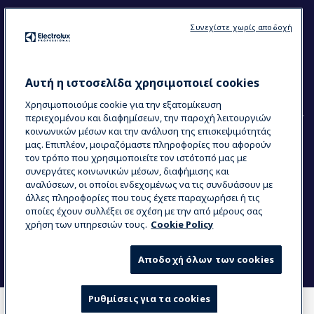
Ακολουθήστε μας
Συνεχίστε χωρίς αποδοχή
Κέντρα Αριστείας (Centers of Excellence)
The Research Hub
Electrolux Professional Ακαδημία Chef
Αυτή η ιστοσελίδα χρησιμοποιεί cookies
Χρησιμοποιούμε cookie για την εξατομίκευση
περιεχομένου και διαφημίσεων, την παροχή λειτουργιών
κοινωνικών μέσων και την ανάλυση της επισκεψιμότητάς
μας. Επιπλέον, μοιραζόμαστε πληροφορίες που αφορούν
τον τρόπο που χρησιμοποιείτε τον ιστότοπό μας με
COUNTRY AND LANGUAGE
συνεργάτες κοινωνικών μέσων, διαφήμισης και
Η ΕΠΙΛΟΓΉ ΣΑΣ: ΕΛΛΗΝΙΚΆ
αναλύσεων, οι οποίοι ενδεχομένως να τις συνδυάσουν με
άλλες πληροφορίες που τους έχετε παραχωρήσει ή τις
οποίες έχουν συλλέξει σε σχέση με την από μέρους σας
χρήση των υπηρεσιών τους.
Cookie Policy
Data Privacy Statement
Cookie Policy
Όροι και προϋποθέσεις
Αποδοχή όλων των cookies
Ρυθμίσεις για τα cookies
COMPARE
WHERE TO BUY