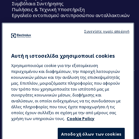
Συμβόλαια Συντήρησης
Πωλήσεις & Τεχνική Υποστήριξη
Εργαλείο εντοπισμού αντιπροσώπου ανταλλακτικών
Ακολουθήστε μας
Συνεχίστε χωρίς αποδοχή
Κέντρα Αριστείας (Centers of Excellence)
The Research Hub
Electrolux Professional Ακαδημία Chef
Αυτή η ιστοσελίδα χρησιμοποιεί cookies
Χρησιμοποιούμε cookie για την εξατομίκευση
περιεχομένου και διαφημίσεων, την παροχή λειτουργιών
κοινωνικών μέσων και την ανάλυση της επισκεψιμότητάς
μας. Επιπλέον, μοιραζόμαστε πληροφορίες που αφορούν
τον τρόπο που χρησιμοποιείτε τον ιστότοπό μας με
COUNTRY AND LANGUAGE
συνεργάτες κοινωνικών μέσων, διαφήμισης και
Η ΕΠΙΛΟΓΉ ΣΑΣ: ΕΛΛΗΝΙΚΆ
αναλύσεων, οι οποίοι ενδεχομένως να τις συνδυάσουν με
άλλες πληροφορίες που τους έχετε παραχωρήσει ή τις
οποίες έχουν συλλέξει σε σχέση με την από μέρους σας
χρήση των υπηρεσιών τους.
Cookie Policy
Data Privacy Statement
Cookie Policy
Όροι και προϋποθέσεις
Αποδοχή όλων των cookies