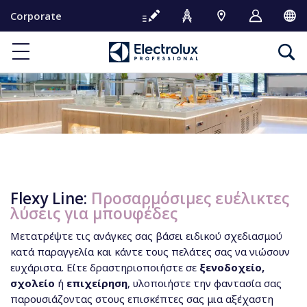
S
Corporate
k
i
p
t
o
c
o
n
t
e
n
Flexy Line:
Προσαρμόσιμες ευέλικτες
t
λύσεις για μπουφέδες
Μετατρέψτε τις ανάγκες σας βάσει ειδικού σχεδιασμού
κατά παραγγελία και κάντε τους πελάτες σας να νιώσουν
ευχάριστα. Είτε δραστηριοποιήστε σε
ξενοδοχείο,
σχολείο
ή
επιχείρηση
, υλοποιήστε την φαντασία σας
παρουσιάζοντας στους επισκέπτες σας μια αξέχαστη