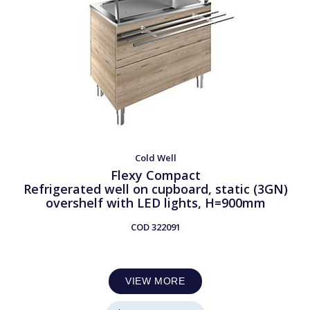
Cold Well
Flexy Compact
Refrigerated well on cupboard, static (3GN)
overshelf with LED lights, H=900mm
COD
322091
VIEW MORE