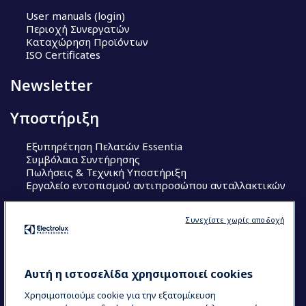
User manuals (login)
Περιοχή Συνεργατών
Καταχώρηση Προϊόντων
ISO Certificates
Newsletter
Υποστήριξη
Εξυπηρέτηση Πελατών Essentia
Συμβόλαια Συντήρησης
Πωλήσεις & Τεχνική Υποστήριξη
Εργαλείο εντοπισμού αντιπροσώπου ανταλλακτικών
Ακολουθήστε μας
Συνεχίστε χωρίς αποδοχή
Κέντρα Αριστείας (Centers of Excellence)
The Research Hub
Electrolux Professional Ακαδημία Chef
Αυτή η ιστοσελίδα χρησιμοποιεί cookies
Χρησιμοποιούμε cookie για την εξατομίκευση