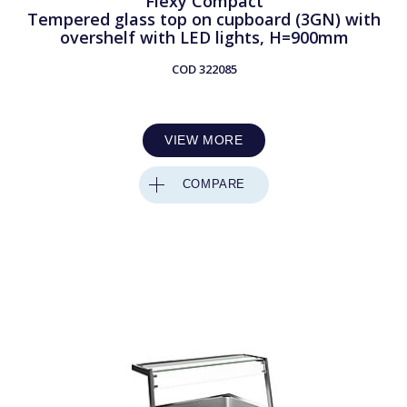
Flexy Compact
Tempered glass top on cupboard (3GN) with
overshelf with LED lights, H=900mm
COD
322085
VIEW MORE
COMPARE