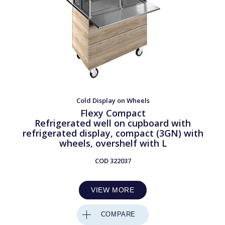
Subcategory
Drop-in Hot
Drop-in Cold
Hot Units
Cold Units
Cold Display on Wheels
Neutral Units
Flexy Compact
Others
Refrigerated well on cupboard with
refrigerated display, compact (3GN) with
243
PRODUCTS
RESET
wheels, overshelf with L
COD
322037
Close
VIEW MORE
COMPARE