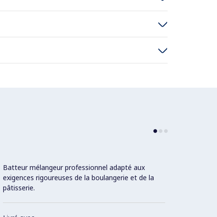
Batteur mélangeur professionnel adapté aux
Ecran 
exigences rigoureuses de la boulangerie et de la
fixé su
pâtisserie.
farine
des pr