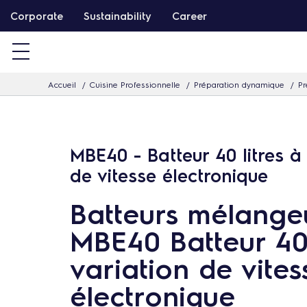
P
Corporate
Sustainability
Career
a
s
s
Accueil
Cuisine Professionnelle
Préparation dynamique
Pr
e
r
d
i
MBE40 - Batteur 40 litres à
r
de vitesse électronique
e
Batteurs mélange
c
t
MBE40 Batteur 40
e
variation de vites
m
électronique
e