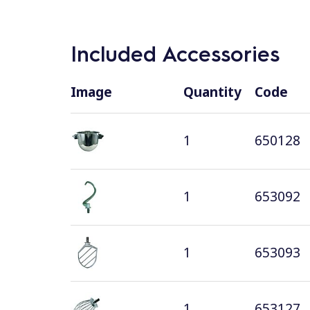
Included Accessories
Image
Quantity
Code
1
650128
1
653092
1
653093
1
653127