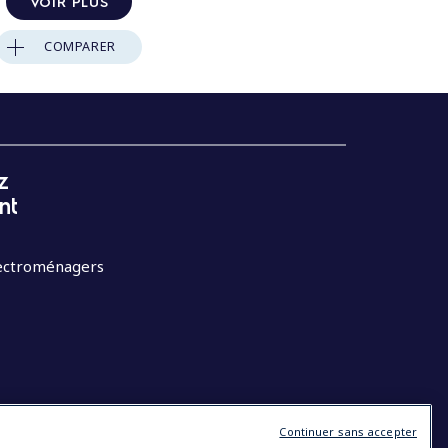
VOIR PLUS
COMPARER
z
nt
lectroménagers
Continuer sans accepter