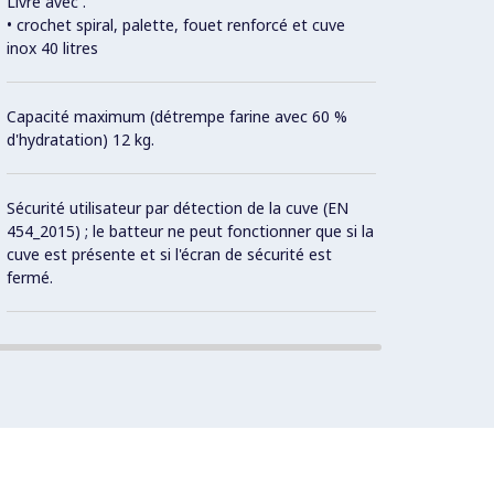
Livré avec .
• crochet spiral, palette, fouet renforcé et cuve
Con
inox 40 litres
3 vite
Capacité maximum (détrempe farine avec 60 %
160 tr
d'hydratation) 12 kg.
Moteu
Sécurité utilisateur par détection de la cuve (EN
454_2015) ; le batteur ne peut fonctionner que si la
cuve est présente et si l'écran de sécurité est
Cuve e
fermé.