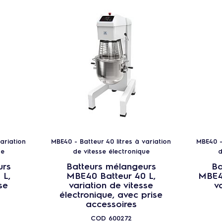
ariation
MBE40 - Batteur 40 litres à variation
MBE40 -
ue
de vitesse électronique
d
urs
Batteurs mélangeurs
Ba
 L,
MBE40 Batteur 40 L,
MBE40
se
variation de vitesse
v
électronique, avec prise
accessoires
COD
600272