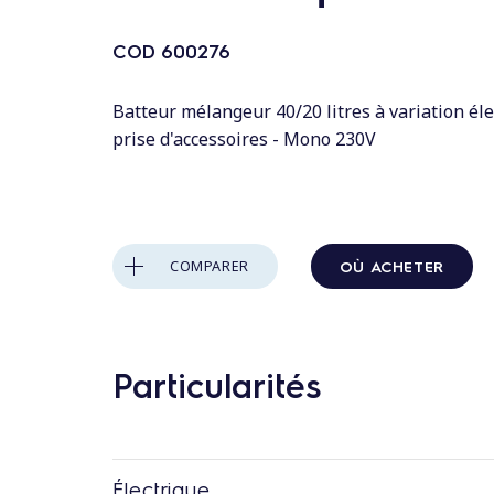
n
t
COD
600276
a
u
Batteur mélangeur 40/20 litres à variation él
c
prise d'accessoires - Mono 230V
o
n
t
e
OÙ ACHETER
COMPARER
n
u
Particularités
Électrique